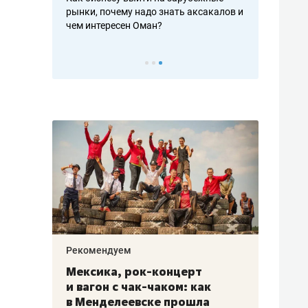
рафакте,
рынки, почему надо знать аксакалов и
о трехкратно
кредитов
чем интересен Оман?
клиентах и ч
Рекомендуем
Рекоме
ой
Мексика, рок-концерт
«Прор
и вагон с чак-чаком: как
30 ме
еским
в Менделеевске прошла
лечит