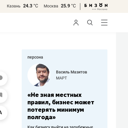
24.3
°С
25.9
°С
Казань
Москва
персона
еменова
Василь Мазитов
»
МАРТ
а: работа
«Не зная местных
«Мне лу
ечься
правил, бизнес может
не зара
вствовать
потерять минимум
чем пот
полгода»
репутац
пошиву
Как бизнесу выйти на зарубежные
Владелец от