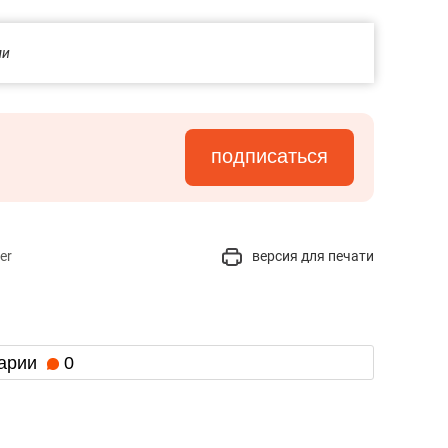
ми
подписаться
er
версия для печати
арии
0