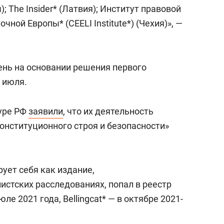
состоянием как основа
ы); The Insider* (Латвия); Институт правовой
антихрупких команд
ной Европы* (CEELI Institute*) (Чехия)», —
нь на основании решения первого
 июля.
уре РФ
заявили
, что их деятельность
онституционного строя и безопасности»
рует себя как издание,
стских расследованиях, попал в реестр
е 2021 года, Bellingcat* — в октябре 2021-