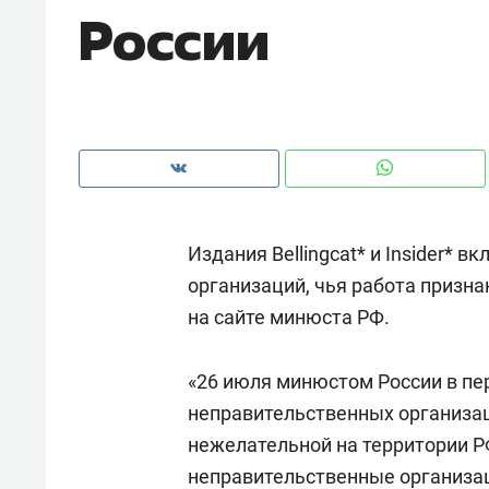
России
рынки, почему надо знать аксакал
чем интересен Оман?
Издания Bellingcat* и Insider* 
организаций, чья работа призн
на сайте минюста РФ.
«26 июля минюстом России в п
Рекомендуем
Рекоме
неправительственных организац
Как ГК «МИР ГРУПП» и ВТБ
150 ка
нежелательной на территории 
создают оазис жилого
ID вме
неправительственные организации
комфорта под Казанью
безоп