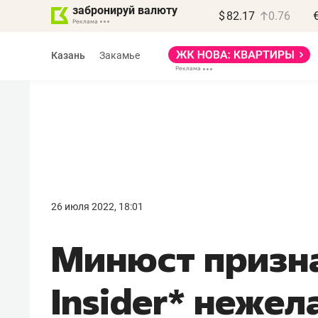
забронируй валюту
$
82.17
0.76
Казань
Закамье
Василь Мазитов
МАРТ
26 июля 2022, 18:01
«Не зная местных
Минюст признал
правил, бизнес может
потерять минимум
Insider* неже
полгода»
Как бизнесу выйти на зарубежные