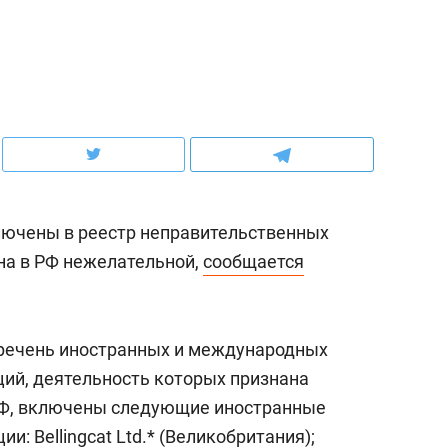
ов и
о трехкратном росте цен, дотошных
школьной формы о конт
клиентах и чудных запросах мастеров
налогах и развитии без 
включены в реестр неправительственных
ана в РФ нежелательной,
сообщается
еречень иностранных и международных
ндуем
Рекомендуем
ий, деятельность которых признана
мер до квартиры и Face
Опыт выживания в дик
РФ, включены следующие иностранные
сто ключа: какой будет
природе, работа
: Bellingcat Ltd.* (Великобритания);
асность в ЖК «Нова»
с ментальным и физич