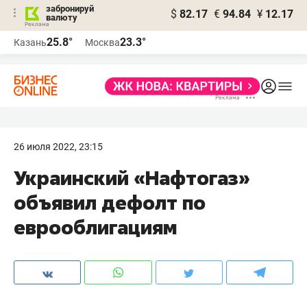
забронируй
$
82.17
€
94.84
¥
12.17
валюту
25.8°
23.3°
Казань
Москва
26 июля 2022, 23:15
Украинский «Нафтогаз»
объявил дефолт по
еврооблигациям