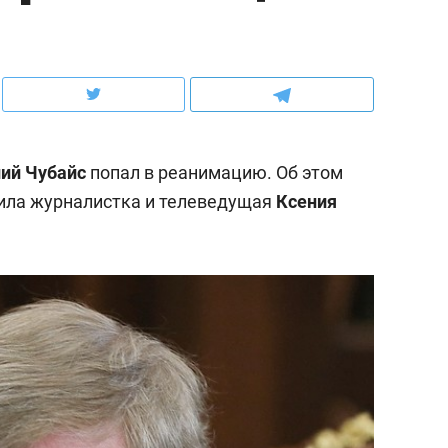
ов и
о трехкратном росте цен, дотошных
школьной формы о конт
клиентах и чудных запросах мастеров
налогах и развитии без 
ий Чубайс
попал в реанимацию. Об этом
ила журналистка и телеведущая
Ксения
ндуем
Рекомендуем
мер до квартиры и Face
Опыт выживания в дик
сто ключа: какой будет
природе, работа
асность в ЖК «Нова»
с ментальным и физич