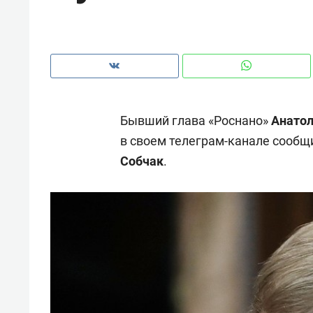
рынки, почему надо знать аксакал
чем интересен Оман?
Бывший глава «Роснано»
Анатол
в своем телеграм-канале сообщ
Собчак
.
Рекомендуем
Рекоме
Как ГК «МИР ГРУПП» и ВТБ
150 ка
создают оазис жилого
ID вме
комфорта под Казанью
безоп