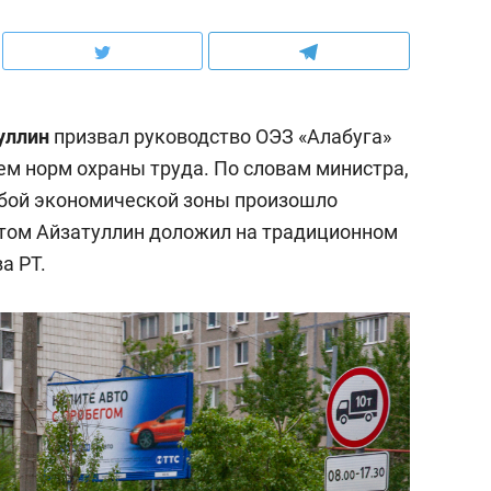
уллин
призвал руководство ОЭЗ «Алабуга»
ем норм охраны труда. По словам министра,
собой экономической зоны произошло
этом Айзатуллин доложил на традиционном
а РТ.