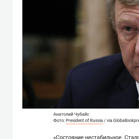
Анатолий Чубайс
Фото:
President of Russia
/ via Globallookpr
«Состояние нестабильное. Стало