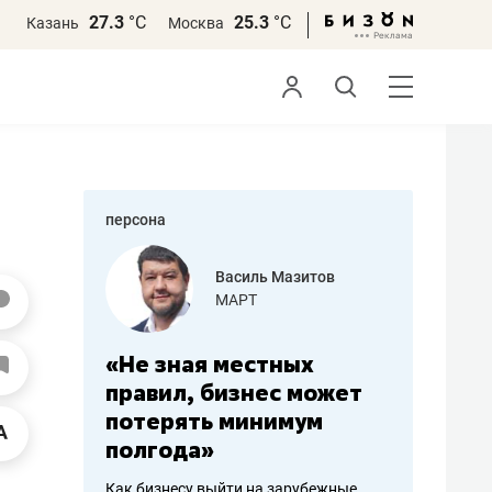
27.3
°С
25.3
°С
Казань
Москва
персона
еменова
Василь Мазитов
»
МАРТ
а: работа
«Не зная местных
«Мне лу
ечься
правил, бизнес может
не зара
вствовать
потерять минимум
чем пот
полгода»
репутац
пошиву
Как бизнесу выйти на зарубежные
Владелец от