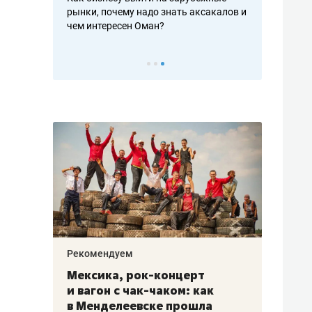
рафакте,
рынки, почему надо знать аксакалов и
о трехкратно
кредитов
чем интересен Оман?
клиентах и ч
Рекомендуем
Рекоме
ой
Мексика, рок-концерт
«Прор
и вагон с чак-чаком: как
30 ме
еским
в Менделеевске прошла
лечит