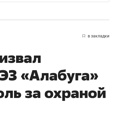
в закладки
извал
ЭЗ «Алабуга»
оль за охраной