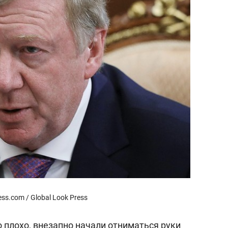
состоянием как основа
антихрупких команд
ess.com / Global Look Press
 плохо, внезапно начали отниматься руки