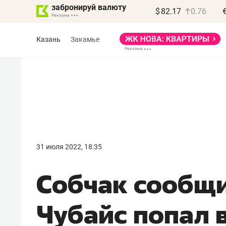
забронируй валюту
$
82.17
0.76
Казань
Закамье
Василь Мазитов
МАРТ
31 июля 2022, 18:35
«Не зная местных
Собчак сообщи
правил, бизнес может
потерять минимум
Чубайс попал 
полгода»
Как бизнесу выйти на зарубежные