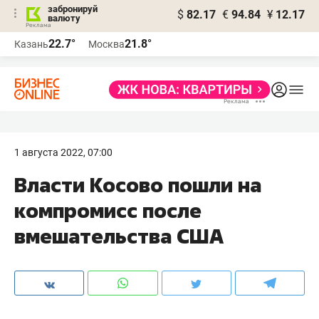
забронируй
$
82.17
€
94.84
¥
12.17
валюту
22.7°
21.8°
Казань
Москва
1 августа 2022, 07:00
Власти Косово пошли на
компромисс после
вмешательства США