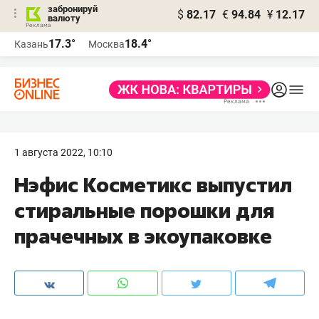
забронируй
$
82.17
€
94.84
¥
12.17
валюту
17.3°
18.4°
Казань
Москва
1 августа 2022, 10:10
Нэфис Косметикс выпустил
стиральные порошки для
прачечных в экоупаковке