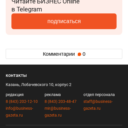
Читайте БИЗНЕС Online
в Telegram
подписаться
Комментарии
0
контакты
Казань, Лобачевского 10, корпус 2
редакция
реклама
отдел персонала
8 (843) 202-12-10
8 (843) 203-48-47
staff@business-
info@business-
mir@business-
gazeta.ru
gazeta.ru
gazeta.ru