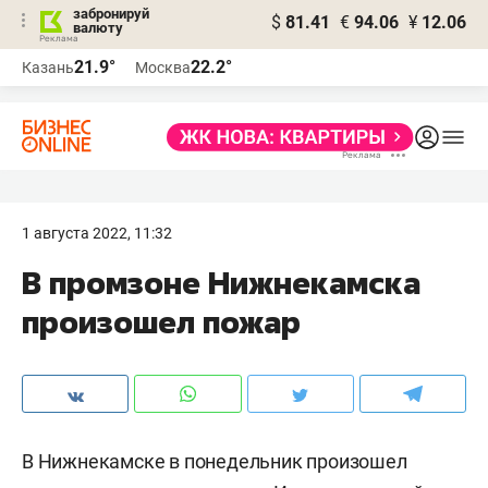
забронируй
$
81.41
€
94.06
¥
12.06
валюту
21.9°
22.2°
Казань
Москва
1 августа 2022, 11:32
В промзоне Нижнекамска
произошел пожар
В Нижнекамске в понедельник произошел