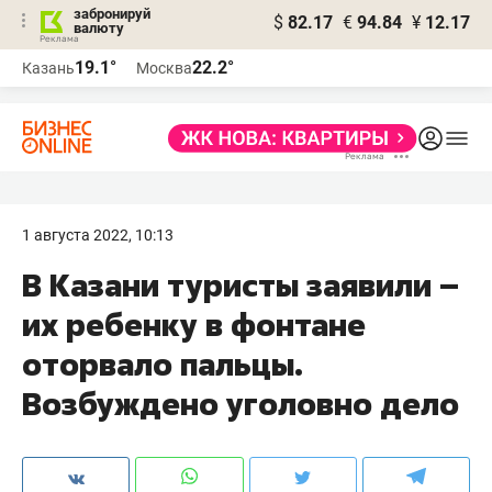
забронируй
$
82.17
€
94.84
¥
12.17
валюту
19.1°
22.2°
Казань
Москва
1 августа 2022, 10:13
В Казани туристы заявили –
их ребенку в фонтане
оторвало пальцы.
Возбуждено уголовно дело