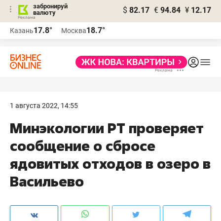
забронируй
$
82.17
€
94.84
¥
12.17
валюту
17.8°
18.7°
Казань
Москва
1 августа 2022, 14:55
Минэкологии РТ проверяет
сообщение о сбросе
ядовитых отходов в озеро в
Васильево