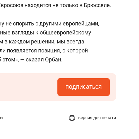
состоянием как основа
Евросоюз находится не только в Брюсселе.
антихрупких команд
чу не спорить с другими европейцами,
нные взгляды к общеевропейскому
м в каждом решении, мы всегда
и появляется позиция, с которой
 этом», — сказал Орбан.
подписаться
er
версия для печати