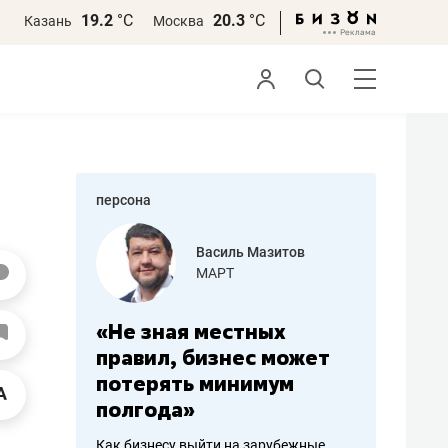
19.2
°С
20.3
°С
Казань
Москва
персона
еменова
Василь Мазитов
»
МАРТ
а: работа
«Не зная местных
«Мне лу
ечься
правил, бизнес может
не зара
вствовать
потерять минимум
чем пот
полгода»
репутац
пошиву
Как бизнесу выйти на зарубежные
Владелец от