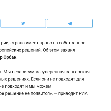
ов и
о трехкратном росте цен, дотошных
школьной формы о конт
клиентах и чудных запросах мастеров
налогах и развитии без 
рии, страна имеет право на собственное
опейских решений. Об этом заявил
р Орбан
.
к. Мы независимая суверенная венгерская
ых решениях. Если они не подходят для
и не подходят и мы можем
ндуем
Рекомендуем
ое решение не появится», — приводит
РИА
мер до квартиры и Face
Опыт выживания в дик
сто ключа: какой будет
природе, работа
асность в ЖК «Нова»
с ментальным и физич