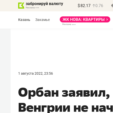
забронируй валюту
$
82.17
0.76
Казань
Закамье
Василь Мазитов
МАРТ
1 августа 2022, 23:56
«Не зная местных
Орбан заявил,
правил, бизнес может
потерять минимум
Венгрии не на
полгода»
Как бизнесу выйти на зарубежные