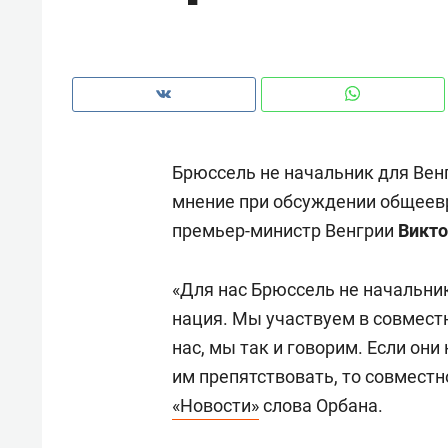
рынки, почему надо знать аксакал
чем интересен Оман?
Брюссель не начальник для Венг
мнение при обсуждении общеевр
премьер-министр Венгрии
Викто
«Для нас Брюссель не начальни
нация. Мы участвуем в совместн
нас, мы так и говорим. Если он
Рекомендуем
Рекоме
им препятствовать, то совместн
Как ГК «МИР ГРУПП» и ВТБ
150 ка
«Новости»
слова Орбана.
создают оазис жилого
ID вме
комфорта под Казанью
безоп