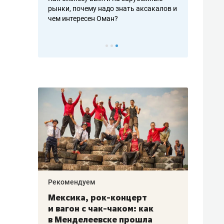
рафакте,
рынки, почему надо знать аксакалов и
о трехкратно
кредитов
чем интересен Оман?
клиентах и ч
Рекомендуем
Рекоме
ой
Мексика, рок-концерт
«Прор
и вагон с чак-чаком: как
30 ме
еским
в Менделеевске прошла
лечит