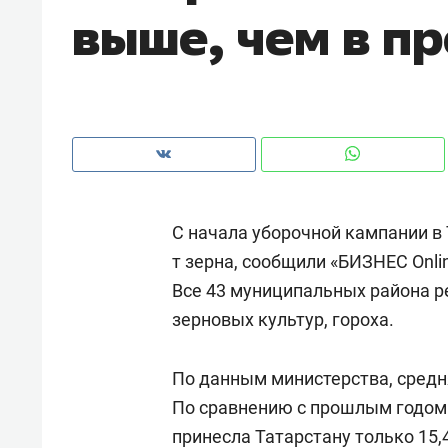
выше, чем в п
рынки, почему надо знать аксакал
чем интересен Оман?
С начала уборочной кампании в 
т зерна, сообщили «БИЗНЕС Onli
Все 43 муниципальных района р
зерновых культур, гороха.
Рекомендуем
Рекоме
По данным министерства, средня
Как ГК «МИР ГРУПП» и ВТБ
150 ка
По сравнению с прошлым годом э
создают оазис жилого
ID вме
принесла Татарстану только 15,4
комфорта под Казанью
безоп