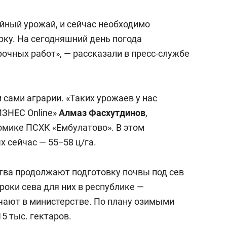
состоянием как основа
антихрупких команд
йный урожай, и сейчас необходимо
орку. На сегодняшний день погода
рочных работ», — рассказали в пресс-службе
 сами аграрии. «Таких урожаев у нас
ИЗНЕС Online»
Алмаз Фасхутдинов
,
омике ПСХК «Ембулатово». В этом
 сейчас — 55−58 ц/га.
тва продолжают подготовку почвы под сев
оки сева для них в республике —
мечают в министерстве. По плану озимыми
5 тыс. гектаров.