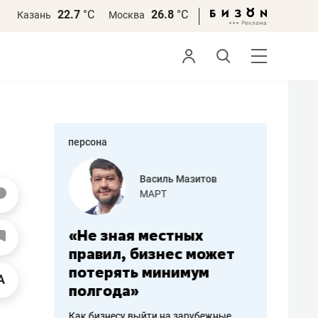
22.7
°С
26.8
°С
Казань
Москва
персона
еменова
Василь Мазитов
»
МАРТ
а: работа
«Не зная местных
«Мне лу
ечься
правил, бизнес может
не зара
вствовать
потерять минимум
чем пот
полгода»
репутац
пошиву
Как бизнесу выйти на зарубежные
Владелец от