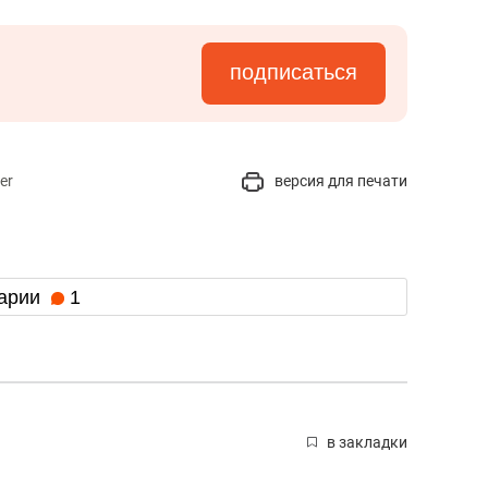
подписаться
er
версия для печати
арии
1
в закладки