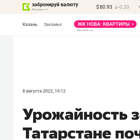
забронируй валюту
$
80.93
-0.20
Казань
Закамье
Василь Мазитов
МАРТ
8 августа 2022, 19:12
«Не зная местных
Урожайность з
правил, бизнес может
потерять минимум
Татарстане поч
полгода»
Как бизнесу выйти на зарубежные