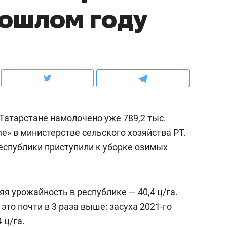
рошлом году
ов и
о трехкратном росте цен, дотошных
школьной формы о конт
клиентах и чудных запросах мастеров
налогах и развитии без 
Татарстане намолочено уже 789,2 тыс.
ne» в министерстве сельского хозяйства РТ.
еспублики приступили к уборке озимых
ндуем
Рекомендуем
я урожайность в республике — 40,4 ц/га.
мер до квартиры и Face
Опыт выживания в дик
то почти в 3 раза выше: засуха 2021-го
сто ключа: какой будет
природе, работа
 ц/га.
асность в ЖК «Нова»
с ментальным и физич