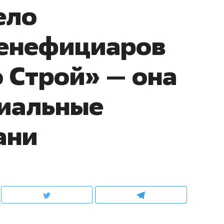
ело
бенефициаров
 Строй» — она
циальные
ани