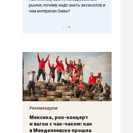
рафакте,
рынки, почему надо знать аксакалов и
о трехкратно
кредитов
чем интересен Оман?
клиентах и ч
Рекомендуем
Рекоме
ой
Мексика, рок-концерт
«Прор
и вагон с чак-чаком: как
30 ме
еским
в Менделеевске прошла
лечит