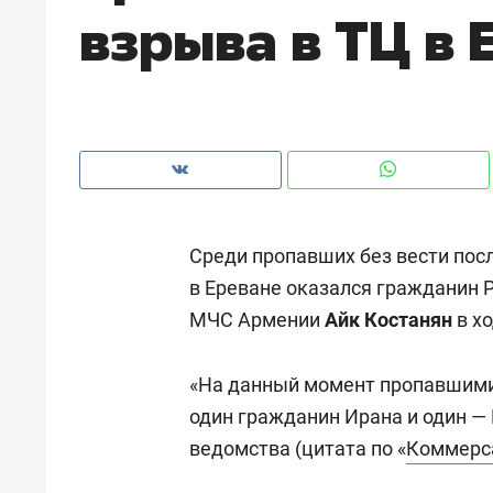
взрыва в ТЦ в 
рынки, почему надо знать аксакал
чем интересен Оман?
Среди пропавших без вести пос
в Ереване оказался гражданин Р
МЧС Армении
Айк Костанян
в хо
«На данный момент пропавшими 
Рекомендуем
Рекоме
один гражданин Ирана и один — 
Как ГК «МИР ГРУПП» и ВТБ
150 ка
ведомства (цитата по «
Коммерс
создают оазис жилого
ID вме
комфорта под Казанью
безоп