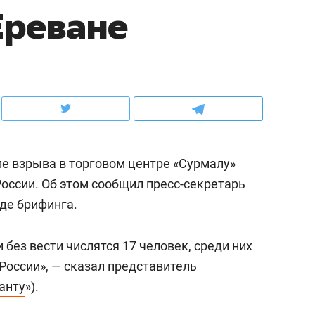
Ереване
ов и
о трехкратном росте цен, дотошных
школьной формы о конт
клиентах и чудных запросах мастеров
налогах и развитии без 
ле взрыва в торговом центре «Сурмалу»
оссии. Об этом сообщил пресс-секретарь
де брифинга.
без вести числятся 17 человек, среди них
ндуем
Рекомендуем
России», — сказал представитель
мер до квартиры и Face
Опыт выживания в дик
анту
»).
сто ключа: какой будет
природе, работа
асность в ЖК «Нова»
с ментальным и физич