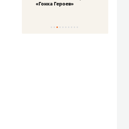
«Гонка Героев»
Казан