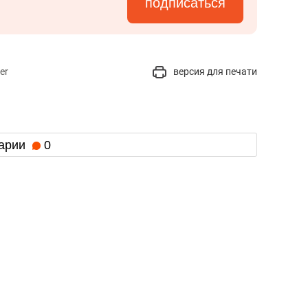
подписаться
er
версия для печати
арии
0