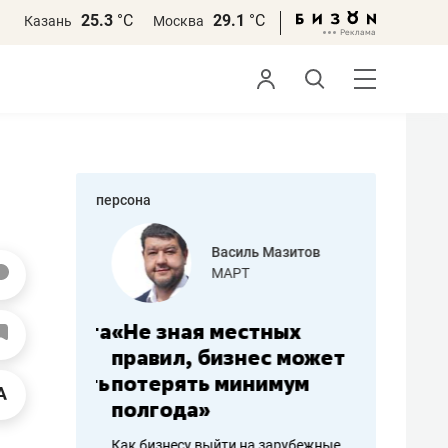
25.3
°С
29.1
°С
Казань
Москва
персона
еменова
Василь Мазитов
»
МАРТ
а: работа
«Не зная местных
«Мне лу
ечься
правил, бизнес может
не зара
вствовать
потерять минимум
чем пот
полгода»
репутац
пошиву
Как бизнесу выйти на зарубежные
Владелец от