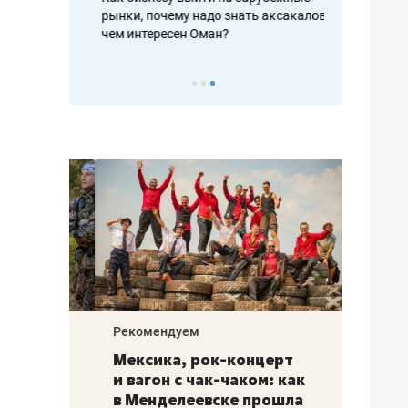
рафакте,
рынки, почему надо знать аксакалов и
о трехкратно
кредитов
чем интересен Оман?
клиентах и ч
Рекомендуем
Рекоме
ой
Мексика, рок-концерт
«Прор
и вагон с чак-чаком: как
30 ме
еским
в Менделеевске прошла
лечит