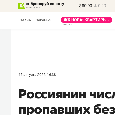
забронируй валюту
$
80.93
-0.20
Казань
Закамье
Василь Мазитов
МАРТ
15 августа 2022, 16:38
«Не зная местных
Россиянин чис
правил, бизнес может
потерять минимум
пропавших без
полгода»
Как бизнесу выйти на зарубежные