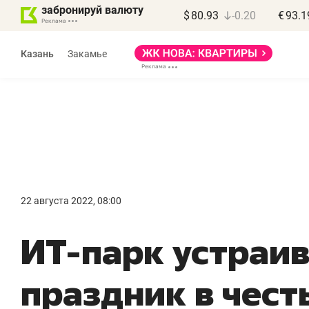
забронируй валюту
$
80.93
-0.20
€
93.1
Казань
Закамье
Марат Арсланов
«КирпичХолдинг»
22 августа 2022, 08:00
«Главная задача
«
ИТ-парк устраи
девелопера – найти
п
правильный продукт»
о
праздник в чест
с
Девелопер из топ-10* застройщиков
Башкортостана входит в Татарстан
На