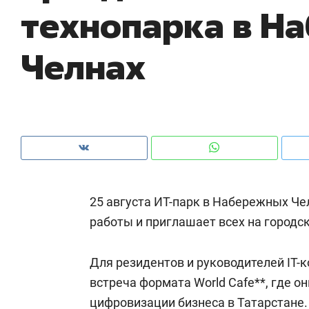
технопарка в Н
с ЖК «Иволга» в Зеленодольске
шк
на
Челнах
25 августа ИТ-парк в Набережных Че
работы и приглашает всех на городс
Рекомендуем
Рекомендуем
Для резидентов и руководителей IT-
«В банкротствах сегодня
Опыт выжи
встреча формата World Cafe**, где о
ищут не активы, а людей,
природе, 
которые ими управляли. Они
цифровизации бизнеса в Татарстане.
с ментальн