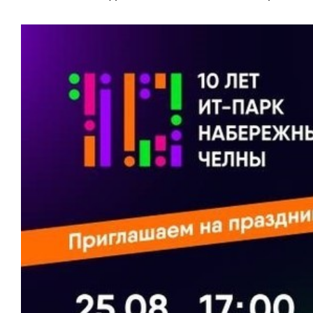
отвечают личным
состоянием
имуществом!»
антихрупк