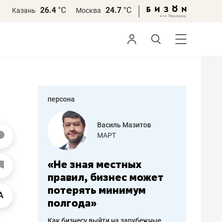
26.4
°С
24.7
°С
Казань
Москва
персона
еменова
Василь Мазитов
»
МАРТ
а: работа
«Не зная местных
«Мне лу
ечься
правил, бизнес может
не зара
вствовать
потерять минимум
чем пот
полгода»
репутац
пошиву
Как бизнесу выйти на зарубежные
Владелец от