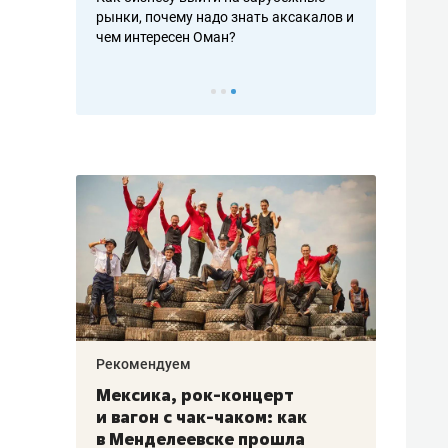
рафакте,
рынки, почему надо знать аксакалов и
о трехкратно
кредитов
чем интересен Оман?
клиентах и ч
Рекомендуем
Рекоме
ой
Мексика, рок-концерт
«Прор
и вагон с чак-чаком: как
30 ме
еским
в Менделеевске прошла
лечит