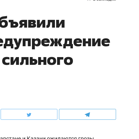
объявили
едупреждение
 сильного
атарстане и Казани ожидаются грозы,