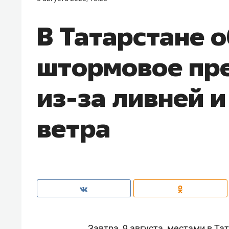
В Татарстане 
штормовое пр
из-за ливней и
ветра
Завтра, 9 августа, местами в Т