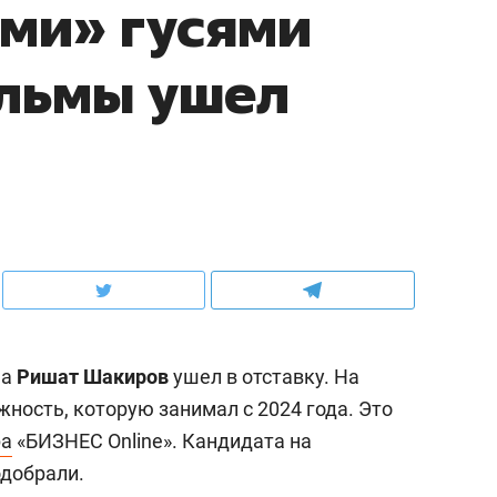
ми» гусями
ульмы ушел
на
Ришат Шакиров
ушел в отставку. На
ность, которую занимал с 2024 года. Это
ра
«БИЗНЕС Online». Кандидата на
одобрали.