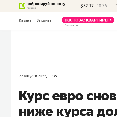
забронируй валюту
$
82.17
0.76
Казань
Закамье
Василь Мазитов
МАРТ
22 августа 2022, 11:35
«Не зная местных
Курс евро сно
правил, бизнес может
потерять минимум
ниже курса до
полгода»
Как бизнесу выйти на зарубежные