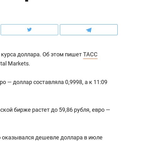
ов и
о трехкратном росте цен, дотошных
школьной формы о конт
клиентах и чудных запросах мастеров
налогах и развитии без 
 курса доллара. Об этом пишет
ТАСС
tal Markets.
ро — доллар составляла 0,9998, а к 11:09
ской бирже растет до 59,86 рубля, евро —
ндуем
Рекомендуем
мер до квартиры и Face
Опыт выживания в дик
сто ключа: какой будет
природе, работа
о
оказывался
дешевле доллара в июле
асность в ЖК «Нова»
с ментальным и физич