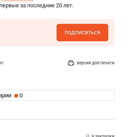
состоянием как основа
первые за последние 20 лет.
антихрупких команд
подписаться
er
версия для печати
арии
0
в закладки