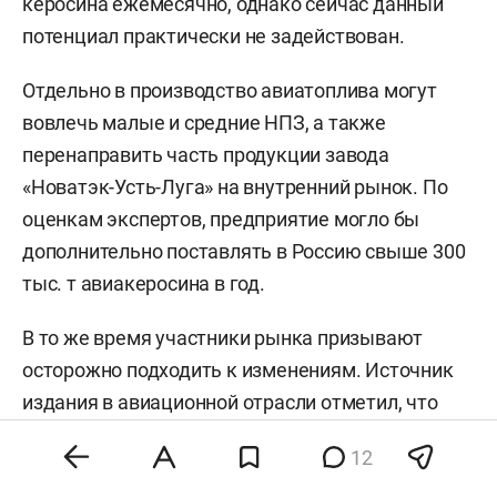
керосина ежемесячно, однако сейчас данный
потенциал практически не задействован.
Отдельно в производство авиатоплива могут
вовлечь малые и средние НПЗ, а также
перенаправить часть продукции завода
«Новатэк-Усть-Луга» на внутренний рынок. По
оценкам экспертов, предприятие могло бы
дополнительно поставлять в Россию свыше 300
тыс. т авиакеросина в год.
В то же время участники рынка призывают
осторожно подходить к изменениям. Источник
издания в авиационной отрасли отметил, что
сейчас отсутствует обязательный механизм
12
независимой оценки влияния подобных