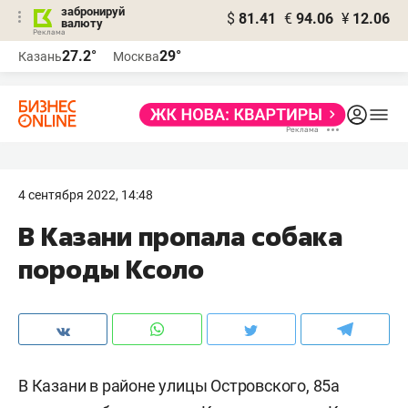
забронируй
$
81.41
€
94.06
¥
12.06
валюту
27.2°
29°
Казань
Москва
4 сентября 2022, 14:48
В Казани пропала собака
породы Ксоло
В Казани в районе улицы Островского, 85а