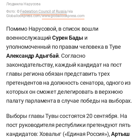
Людмила Нарусова
Фото:
©
Federation Council of Russia
/via
Globallookpress.com/
www.globallookpress.com
Помимо Нарусовой, в список вошли
военнослужащий
Сурен Бады
и
уполномоченный по правам человека в Туве
Александр Адыгбай
. Согласно
законодательству, каждый кандидат на пост
главы региона обязан представить трех
претендентов на должность сенатора, одного из
которых он сможет делегировать в верхнюю
палату парламента в случае победы на выборах.
Выборы главы Тувы состоятся 20 сентября. На
пост руководителя республики претендуют пять
кандидатов: Ховалыг («Единая Россия»),
Артыш