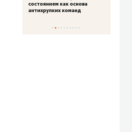
«Гонка Героев»
Казан