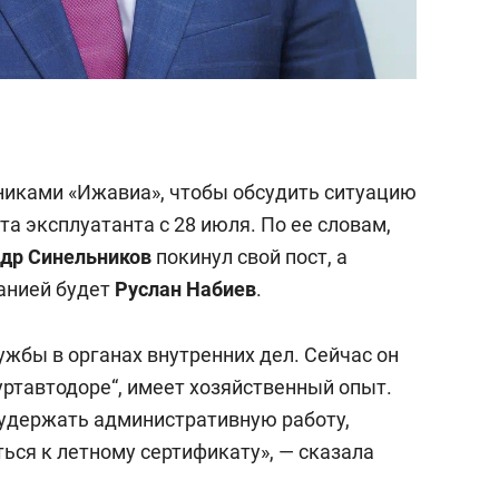
никами «Ижавиа», чтобы обсудить ситуацию
а эксплуатанта с 28 июля. По ее словам,
др Синельников
покинул свой пост, а
анией будет
Руслан Набиев
.
лужбы в органах внутренних дел. Сейчас он
уртавтодоре“, имеет хозяйственный опыт.
 удержать административную работу,
ься к летному сертификату», — сказала