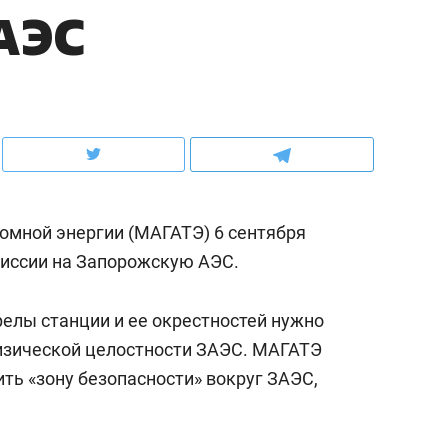
АЭС
ов и
о трехкратном росте цен, дотошных
школьной формы о конт
клиентах и чудных запросах мастеров
налогах и развитии без 
омной энергии (МАГАТЭ) 6 сентября
миссии на Запорожскую АЭС.
релы станции и ее окрестностей нужно
изической целостности ЗАЭС.
МАГАТЭ
ндуем
Рекомендуем
ть «зону безопасности» вокруг ЗАЭС,
мер до квартиры и Face
Опыт выживания в дик
сто ключа: какой будет
природе, работа
асность в ЖК «Нова»
с ментальным и физич