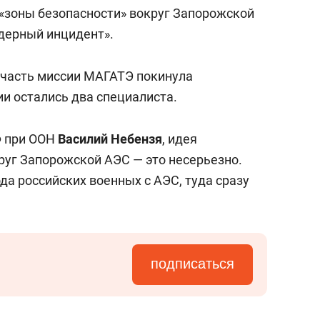
состоянием как основа
 «зоны безопасности» вокруг Запорожской
антихрупких команд
дерный инцидент».
 часть миссии МАГАТЭ покинула
и остались два специалиста.
Ф при ООН
Василий Небензя
, идея
руг Запорожской АЭС — это несерьезно.
ода российских военных с АЭС, туда сразу
подписаться