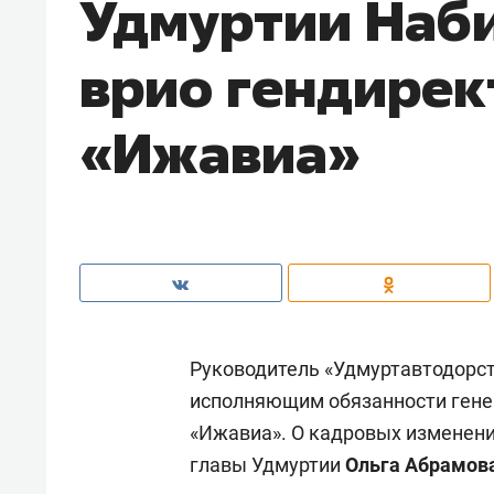
Удмуртии Наби
врио гендирек
«Ижавиа»
Руководитель «Удмуртавтодорс
исполняющим обязанности гене
«Ижавиа». О кадровых изменен
главы Удмуртии
Ольга Абрамов