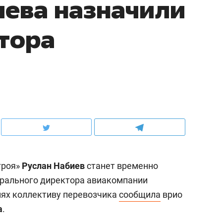
ева назначили
тора
троя»
Руслан Набиев
станет временно
рального директора авиакомпании
иях коллективу перевозчика
сообщила
врио
а
.