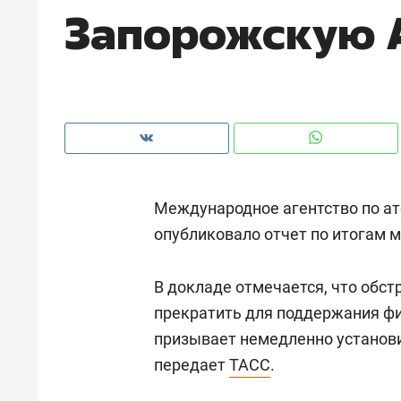
Запорожскую 
рынки, почему надо знать аксакал
чем интересен Оман?
Международное агентство по ат
опубликовало отчет по итогам 
В докладе отмечается, что обст
прекратить для поддержания ф
Рекомендуем
Рекоме
призывает
немедленно установи
Как ГК «МИР ГРУПП» и ВТБ
150 ка
передает
ТАСС
.
создают оазис жилого
ID вме
комфорта под Казанью
безоп