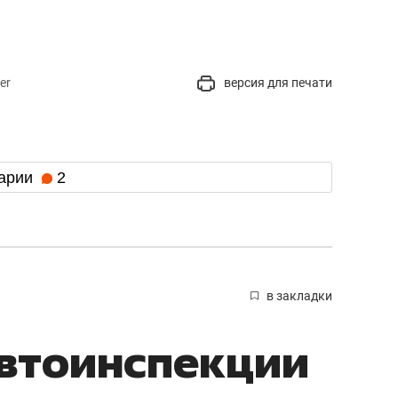
er
версия для печати
арии
2
в закладки
автоинспекции