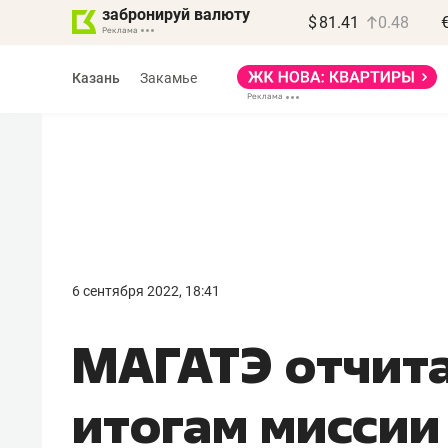
забронируй валюту
$
81.41
0.48
Казань
Закамье
Василь Мазитов
МАРТ
6 сентября 2022, 18:41
«Не зная местных
МАГАТЭ отчита
правил, бизнес может
потерять минимум
итогам миссии
полгода»
Как бизнесу выйти на зарубежные