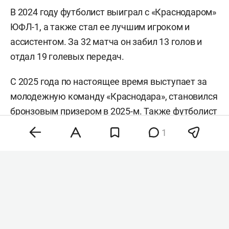
В 2024 году футболист выиграл с «Краснодаром»
ЮФЛ-1, а также стал ее лучшим игроком и
ассистентом. За 32 матча он забил 13 голов и
отдал 19 голевых передач.
С 2025 года по настоящее время выступает за
молодежную команду «Краснодара», становился
бронзовым призером в 2025-м. Также футболист
вызывался в юношескую сборную России.
1
В апреле 2025 года Бекетов перенес тяжелую
травму — разрыв крестообразных связок, но
восстановился и сыграл в этом сезоне. У него
три гола и три передачи в 13 матчах
молодежного первенства.