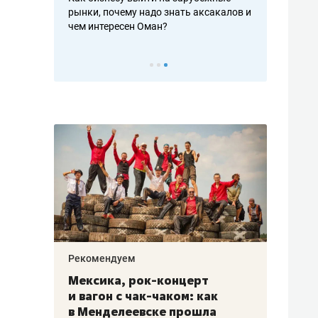
рафакте,
рынки, почему надо знать аксакалов и
о трехкратно
кредитов
чем интересен Оман?
клиентах и ч
Рекомендуем
Рекоме
ой
Мексика, рок-концерт
«Прор
и вагон с чак-чаком: как
30 ме
еским
в Менделеевске прошла
лечит