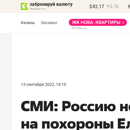
забронируй валюту
$
82.17
0.76
Казань
Закамье
Василь Мазитов
МАРТ
13 сентября 2022, 14:10
«Не зная местных
СМИ: Россию н
правил, бизнес может
потерять минимум
на похороны Ел
полгода»
Как бизнесу выйти на зарубежные