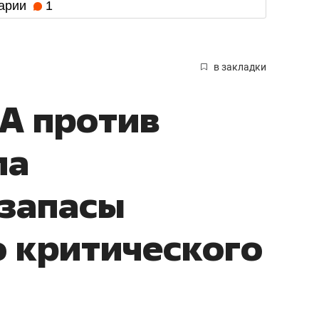
арии
1
в закладки
А против
ла
 запасы
 критического