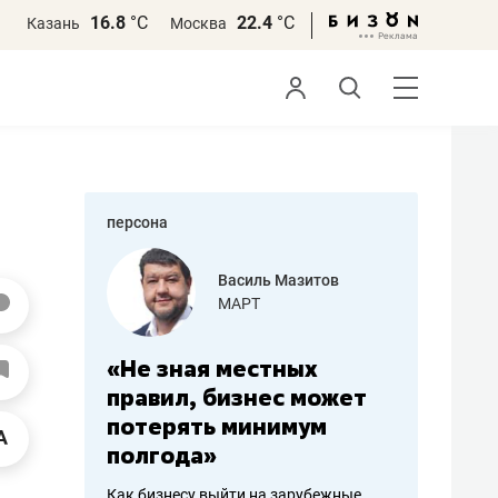
16.8
°С
22.4
°С
Казань
Москва
персона
еменова
Василь Мазитов
»
МАРТ
а: работа
«Не зная местных
«Мне лу
ечься
правил, бизнес может
не зара
вствовать
потерять минимум
чем пот
полгода»
репутац
пошиву
Как бизнесу выйти на зарубежные
Владелец от