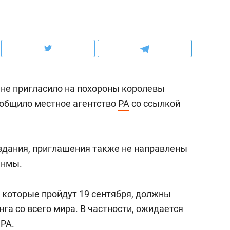
ов и
о трехкратном росте цен, дотошных
школьной формы о конт
клиентах и чудных запросах мастеров
налогах и развитии без 
не пригласило на похороны королевы
ообщило местное агентство
PA
со ссылкой
здания, приглашения также не направлены
янмы.
ндуем
Рекомендуем
, которые пройдут 19 сентября, должны
мер до квартиры и Face
Опыт выживания в дик
нга со всего мира. В частности, ожидается
сто ключа: какой будет
природе, работа
 PA.
асность в ЖК «Нова»
с ментальным и физич