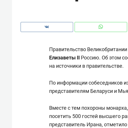
рынки, почему надо знать аксакал
чем интересен Оман?
Правительство Великобритании 
Елизаветы II
Россию. Об этом с
на источники в правительстве.
По информации собеседников и
представителям Беларуси и Мь
Рекомендуем
Рекоме
Вместе с тем похороны монарха
Как ГК «МИР ГРУПП» и ВТБ
150 ка
посетить 500 гостей высшего ра
создают оазис жилого
ID вме
представитель Ирана, отметило
комфорта под Казанью
безоп