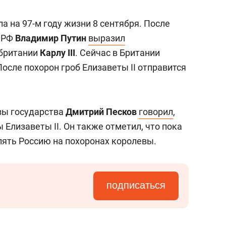
состоянием как основа
антихрупких команд
 на 97-м году жизни 8 сентября. После
т РФ
Владимир Путин
выразил
британии
Карлу III
. Сейчас в Британии
осле похорон гроб Елизаветы II отправится
авы государства
Дмитрий Песков
говорил
,
 Елизаветы II. Он также отметил, что пока
лять Россию на похоронах королевы.
подписаться