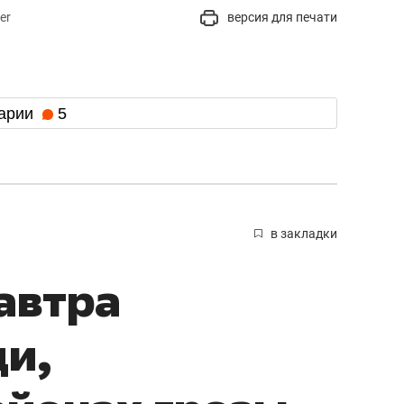
er
версия для печати
арии
5
в закладки
автра
и,