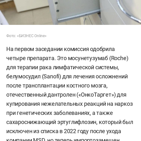
Фото: «БИЗНЕС Online»
На первом заседании комиссия одобрила
четыре препарата. Это мосунетузумаб (Roche)
для терапии рака лимфатической системы,
белумосудил (Sanofi) для лечения осложнений
после трансплантации костного мозга,
отечественный дантролен («ОнкоТаргет») для
купирования нежелательных реакций на наркоз
при генетических заболеваниях, а также
сахароснижающий эртуглифлозин, который был
исключен из списка в 2022 году после ухода
компании MSD, но теперь импортозамещен