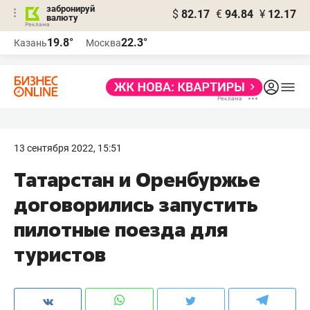
забронируй
$
82.17
€
94.84
¥
12.17
валюту
19.8°
22.3°
Казань
Москва
13 сентября 2022, 15:51
​Татарстан и Оренбуржье
договорились запустить
пилотные поезда для
туристов