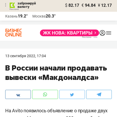
забронируй
$
82.17
€
94.84
¥
12.17
валюту
19.2°
20.3°
Казань
Москва
13 сентября 2022, 17:04
В России начали продавать
вывески «Макдоналдса»
На Avito появилось объявление о продаже двух