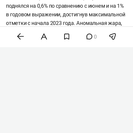
поднялся на 0,6% по сравнению с июнем и на 1%
в годовом выражении, достигнув максимальной
отметки с начала 2023 года. Аномальная жара,
нестабильность на энергетических рынках и
0
геополитическая напряженность разогнали
цены на зерно, сахар и растительные масла,
тогда как мясо и молочка подешевели. Об этом
сообщила
продовольственная и
сельскохозяйственная организация ООН (FAO).