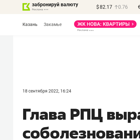
забронируй валюту
$
82.17
0.76
Казань
Закамье
Василь Мазитов
МАРТ
18 сентября 2022, 16:24
«Не зная местных
Глава РПЦ выр
правил, бизнес может
потерять минимум
соболезновани
полгода»
Как бизнесу выйти на зарубежные