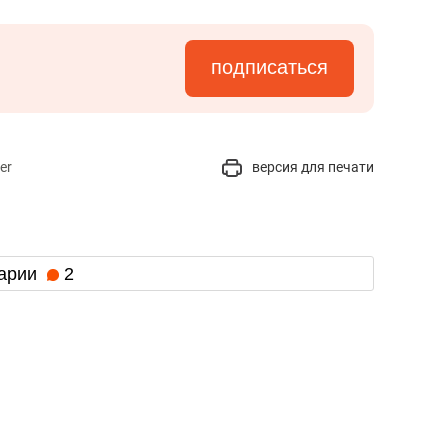
подписаться
er
версия для печати
арии
2