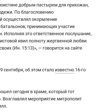
состоянием как основа
поистине добрым пастырем для прихожан,
антихрупких команд
одежи. По благословению
й осуществлял окормление
 батальонов, принимающих участие
и. Исполняя это ответственное послушание,
ристовой явил полноту жертвенной любви
воих (Ин. 15:13)», — говорится на сайте
9 сентября, об этом стало
известно
16-го
ошел сегодня в храме, который тот
о. Возглавлял мероприятие митрополит
илл.