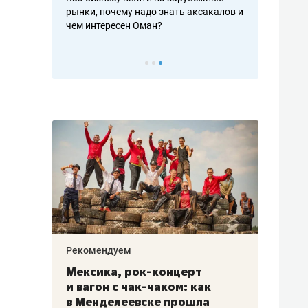
рафакте,
рынки, почему надо знать аксакалов и
о трехкратно
кредитов
чем интересен Оман?
клиентах и ч
Рекомендуем
Рекоме
ой
Мексика, рок-концерт
«Прор
и вагон с чак-чаком: как
30 ме
еским
в Менделеевске прошла
лечит