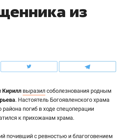
ященника из
ов и
о трехкратном росте цен, дотошных
школьной формы о конт
клиентах и чудных запросах мастеров
налогах и развитии без 
и
Кирилл
выразил
соболезнования родным
орьева
. Настоятель Богоявленского храма
 района погиб в ходе спецоперации
ндуем
Рекомендуем
ратился к прихожанам храма.
мер до квартиры и Face
Опыт выживания в дик
сто ключа: какой будет
природе, работа
ий почивший с ревностью и благоговением
асность в ЖК «Нова»
с ментальным и физич