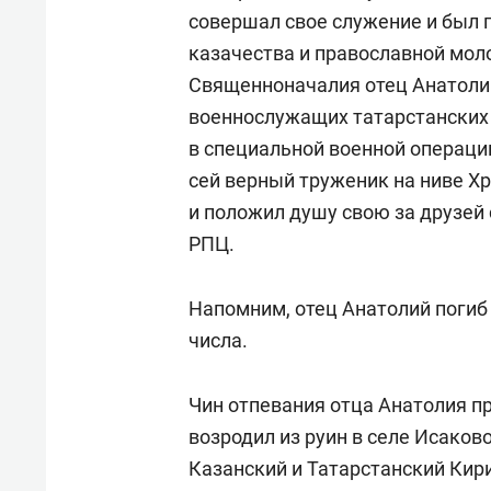
совершал свое служение и был 
казачества и православной мол
Священноначалия отец Анатоли
военнослужащих татарстанских
в специальной военной операци
сей верный труженик на ниве Х
и положил душу свою за друзей с
РПЦ.
Напомним, отец Анатолий погиб 
числа.
Чин отпевания отца Анатолия пр
возродил из руин в селе Исаков
Казанский и Татарстанский Кир