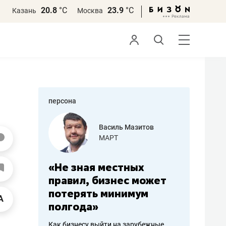
20.8
°С
23.9
°С
Казань
Москва
персона
еменова
Василь Мазитов
»
МАРТ
а: работа
«Не зная местных
«Мне лу
ечься
правил, бизнес может
не зара
вствовать
потерять минимум
чем пот
полгода»
репутац
пошиву
Как бизнесу выйти на зарубежные
Владелец от