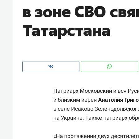
в зоне СВО св
рынки, почему надо знать аксакал
чем интересен Оман?
Татарстана
Патриарх Московский и вся Рус
и близким иерея
Анатолия Григ
в селе Исаково Зеленодольского
Рекомендуем
Рекоме
на Украине. Также патриарх об
Как ГК «МИР ГРУПП» и ВТБ
150 ка
создают оазис жилого
ID вме
комфорта под Казанью
«На протяжении двух десятилет
безоп