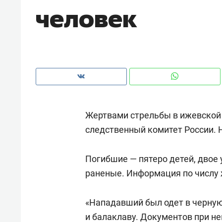
человек
рынки, почему надо знать аксакал
чем интересен Оман?
Жертвами стрельбы в ижевской
следственный комитет России. 
Погибшие — пятеро детей, двое 
раненые. Информация по числу 
Рекомендуем
Рекоме
Как ГК «МИР ГРУПП» и ВТБ
150 ка
«Нападавший был одет в черную
создают оазис жилого
ID вме
и балаклаву. Документов при не
комфорта под Казанью
безоп