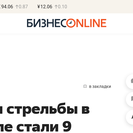
€
94.06
0.87
¥
12.06
0.10
Роман Ободец
Дарья С
«Готовые решения»
«Бросско
в закладки
«Мне лучше
«Мама говорил
 стрельбы в
не заработать вообще,
помогает отвл
чем потерять
от болезни, чу
е стали 9
репутацию»
себя живой»
Владелец отделочной фирмы
Наследница бизнеса по 