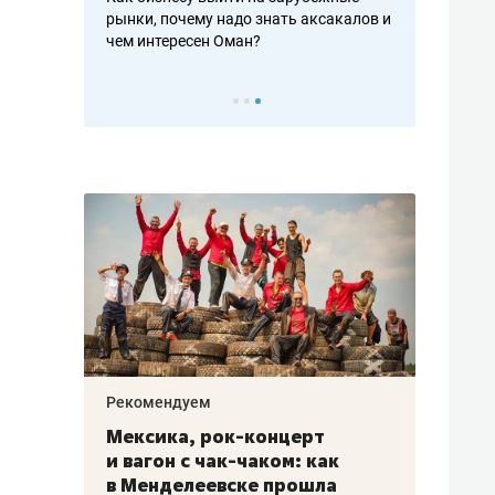
рафакте,
рынки, почему надо знать аксакалов и
о трехкратно
кредитов
чем интересен Оман?
клиентах и ч
Рекомендуем
Рекоме
ой
Мексика, рок-концерт
«Прор
и вагон с чак-чаком: как
30 ме
еским
в Менделеевске прошла
лечит