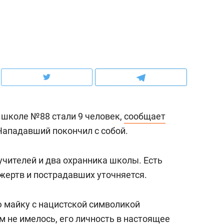
ов и
о трехкратном росте цен, дотошных
школьной формы о конт
клиентах и чудных запросах мастеров
налогах и развитии без 
 школе №88 стали 9 человек,
сообщает
Нападавший покончил с собой.
учителей и два охранника школы. Есть
жертв и пострадавших уточняется.
ндуем
Рекомендуем
мер до квартиры и Face
Опыт выживания в дик
 майку с нацистской символикой
сто ключа: какой будет
природе, работа
м не имелось, его личность в настоящее
асность в ЖК «Нова»
с ментальным и физич