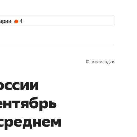
арии
4
в закладки
оссии
ентябрь
среднем