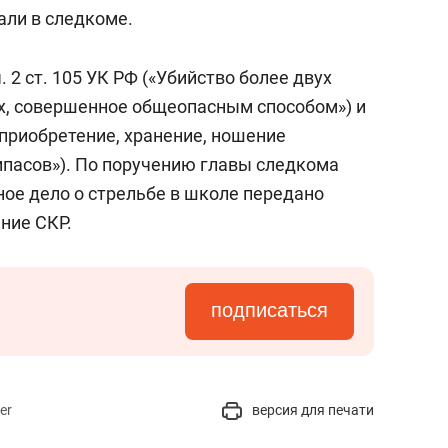
состоянием как основа
али в следкоме.
антихрупких команд
 2 ст. 105 УК РФ («Убийство более двух
их, совершенное общеопасным способом») и
е приобретение, хранение, ношение
ипасов»). По поручению главы следкома
ое дело о стрельбе в школе передано
ние СКР.
подписаться
er
версия для печати