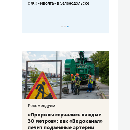
с ЖК «Иволга» в Зеленодольске
ть аксакалов и
школьной фор
налогах и раз
Рекомендуем
Рекоме
«Прорывы случались каждые
Не то
к
30 метров»: как «Водоканал»
гастр
а
лечит подземные артерии
задае