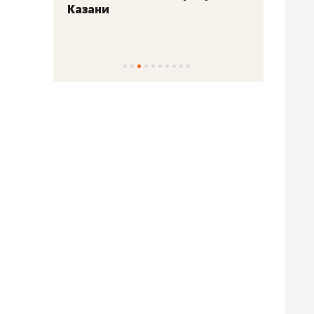
Казани
набер