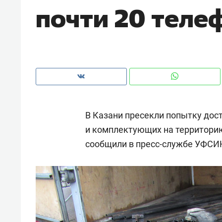
почти 20 теле
с ЖК «Иволга» в Зеленодольске
В Казани пресекли попытку дост
и комплектующих на территорию
сообщили в пресс-службе УФСИН
Рекомендуем
Рекоме
«В банкротствах сегодня
Опыт 
ищут не активы, а людей,
приро
которые ими управляли. Они
с мен