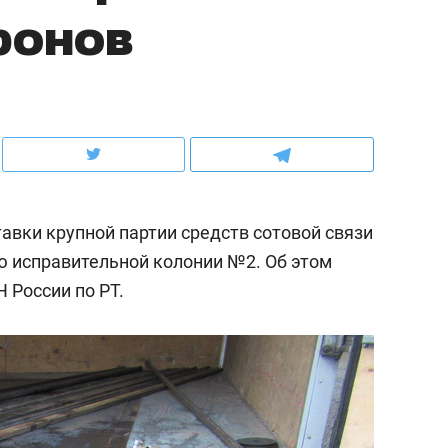
фонов
школьной формы о контрафакте,
рынки, почему надо зна
налогах и развитии без кредитов
чем интересен Оман?
авки крупной партии средств сотовой связи
 исправительной колонии №2. Об этом
 России по РТ.
ндуем
Рекомендуем
выживания в дикой
Мексика, рок-концерт
де, работа
и вагон с чак-чаком: ка
тальным и физическим
в Менделеевске прошл