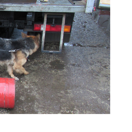
янием как основа
«Гонка Героев»
рупких команд