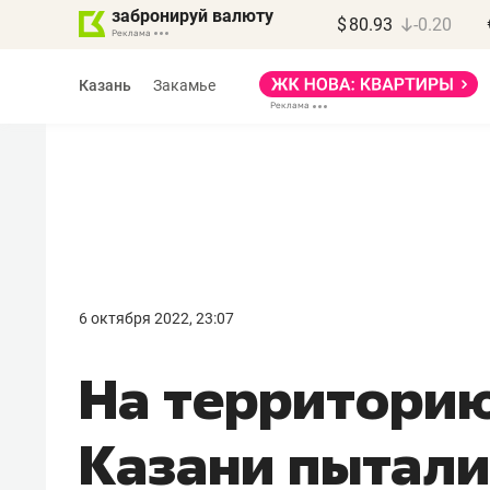
забронируй валюту
$
80.93
-0.20
Казань
Закамье
Марат Арсланов
«КирпичХолдинг»
6 октября 2022, 23:07
«Главная задача
На территорию
девелопера – найти
правильный продукт»
Казани пытали
Девелопер из топ-10* застройщико
Башкортостана входит в Татарстан