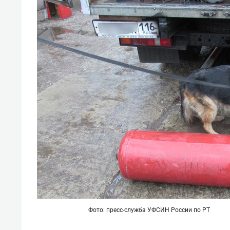
отвечают личным
состо
имуществом!»
антих
Фото: пресс-служба УФСИН России по РТ