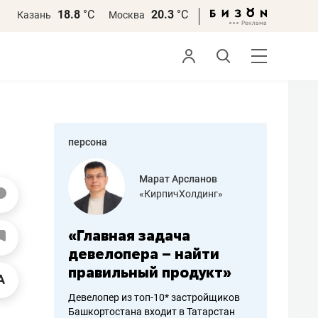
18.8
°С
20.3
°С
Казань
Москва
персона
азитов
Марат Арсланов
«КирпичХолдинг»
ных
«Главная задача
«Мама г
 может
девелопера – найти
помогае
мум
правильный продукт»
от болез
себя жи
Девелопер из топ-10* застройщиков
Башкортостана входит в Татарстан
арубежные
Наследница б