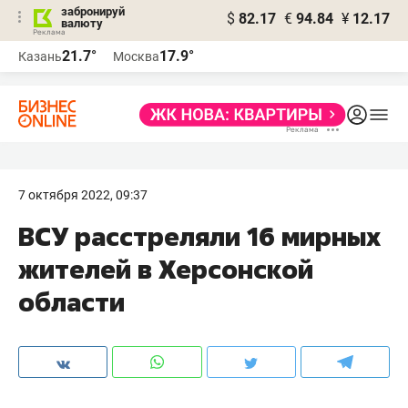
забронируй
$
82.17
€
94.84
¥
12.17
валюту
21.7°
17.9°
Казань
Москва
7 октября 2022, 09:37
ВСУ расстреляли 16 мирных
жителей в Херсонской
области