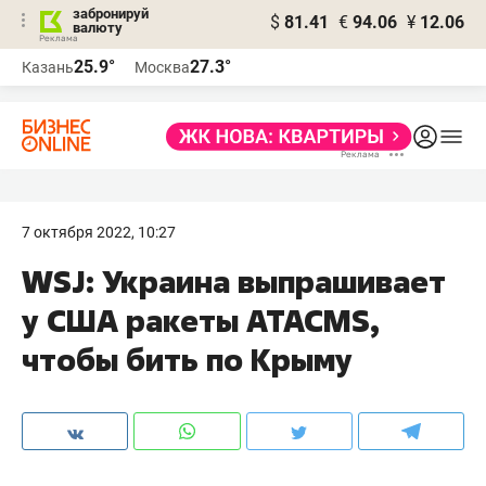
забронируй
$
81.41
€
94.06
¥
12.06
валюту
25.9°
27.3°
Казань
Москва
7 октября 2022, 10:27
WSJ: Украина выпрашивает
у США ракеты ATACMS,
чтобы бить по Крыму