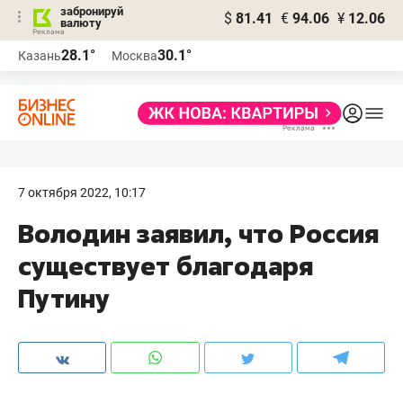
забронируй
$
81.41
€
94.06
¥
12.06
валюту
28.1°
30.1°
Казань
Москва
7 октября 2022, 10:17
Володин заявил, что Россия
существует благодаря
Путину