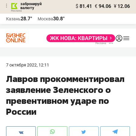
забронируй
$
81.41
€
94.06
¥
12.06
валюту
28.7°
30.8°
Казань
Москва
7 октября 2022, 12:11
Лавров прокомментировал
заявление Зеленского о
превентивном ударе по
России