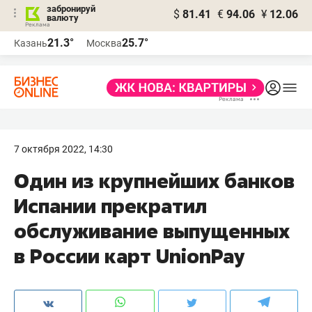
забронируй
$
81.41
€
94.06
¥
12.06
валюту
21.3°
25.7°
Казань
Москва
7 октября 2022, 14:30
Один из крупнейших банков
Испании прекратил
обслуживание выпущенных
в России карт UnionPay