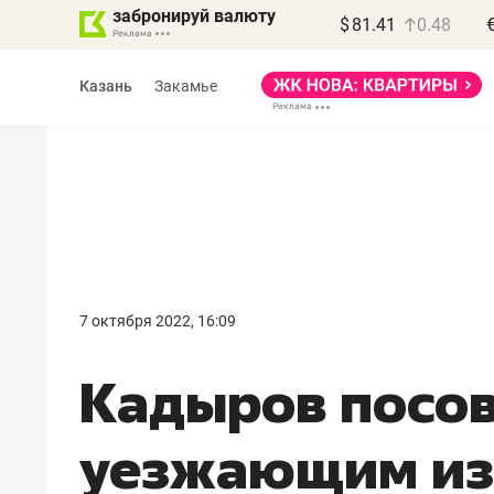
забронируй валюту
$
81.41
0.48
Казань
Закамье
Василь Мазитов
МАРТ
7 октября 2022, 16:09
«Не зная местных
Кадыров посо
правил, бизнес может
потерять минимум
уезжающим из
полгода»
Как бизнесу выйти на зарубежные