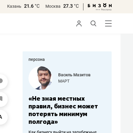
21.6
°С
27.3
°С
Казань
Москва
персона
еменова
Василь Мазитов
»
МАРТ
а: работа
«Не зная местных
«Мне лу
ечься
правил, бизнес может
не зара
вствовать
потерять минимум
чем пот
полгода»
репутац
пошиву
Как бизнесу выйти на зарубежные
Владелец от