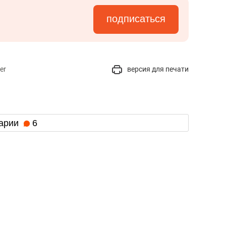
подписаться
er
версия для печати
арии
6