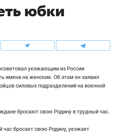
еть юбки
ов и
о трехкратном росте цен, дотошных
школьной формы о конт
клиентах и чудных запросах мастеров
налогах и развитии без 
советовал уезжающим из России
ь имена на женские. Об этом он заявил
ойцов силовых подразделений на военной
ндуем
Рекомендуем
ждане бросают свою Родину в трудный час.
мер до квартиры и Face
Опыт выживания в дик
сто ключа: какой будет
природе, работа
ый час бросает свою Родину, уезжает
асность в ЖК «Нова»
с ментальным и физич