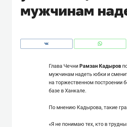
мужчинам над
рынки, почему надо знать аксакал
чем интересен Оман?
Глава Чечни
Рамзан Кадыров
по
мужчинам надеть юбки и сменит
на торжественном построении б
базе в Ханкале.
Рекомендуем
Рекоме
По мнению Кадырова, такие гра
Как ГК «МИР ГРУПП» и ВТБ
150 ка
создают оазис жилого
ID вме
«Я не понимаю тех, кто в трудн
комфорта под Казанью
безоп