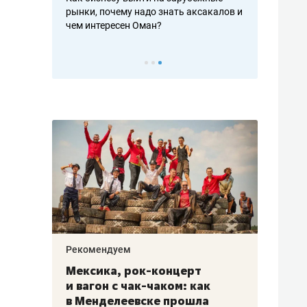
рафакте,
рынки, почему надо знать аксакалов и
о трехкратно
кредитов
чем интересен Оман?
клиентах и ч
Рекомендуем
Рекоме
ой
Мексика, рок-концерт
«Прор
и вагон с чак-чаком: как
30 ме
еским
в Менделеевске прошла
лечит