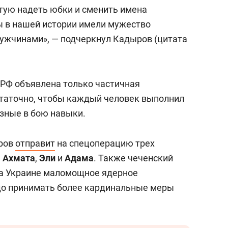
состоянием как основа
етую надеть юбки и сменить имена
антихрупких команд
ы в нашей истории имели мужество
мужчинами», — подчеркнул Кадыров (цитата
 РФ объявлена только частичная
статочно, чтобы каждый человек выполнил
езные в бою навыки.
ыров
отправит
на спецоперацию трех
—
Ахмата
,
Эли
и
Адама
. Также чеченский
а Украине маломощное ядерное
до принимать более кардинальные меры