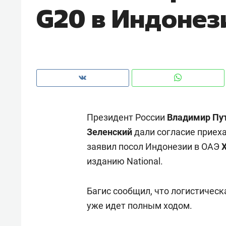
G20 в Индонез
с ЖК «Иволга» в Зеленодольске
Президент России
Владимир Пу
Зеленский
дали согласие приеха
заявил посол Индонезии в ОАЭ
изданию National.
Рекомендуем
Рекоме
Багис сообщил, что логистическ
«В банкротствах сегодня
Опыт 
уже идет полным ходом.
ищут не активы, а людей,
приро
которые ими управляли. Они
с мен