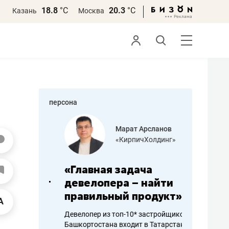
18.8
°С
20.3
°С
Казань
Москва
персона
азитов
Марат Арсланов
«КирпичХолдинг»
ных
«Главная задача
«Мама г
 может
девелопера – найти
помогае
мум
правильный продукт»
от болез
себя жи
Девелопер из топ-10* застройщиков
Башкортостана входит в Татарстан
арубежные
Наследница б