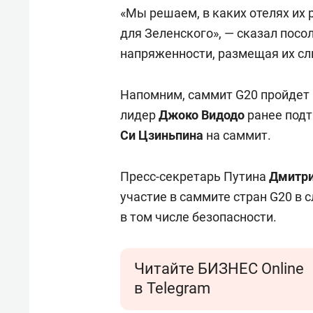
отвечают личным
состо
«Мы решаем, в каких отелях их 
имуществом!»
антих
для Зеленского», — сказал посо
напряженности, размещая их сли
Напомним, саммит G20 пройдет 
лидер
Джоко Видодо
ранее подт
Си Цзиньпина
на саммит.
Пресс-секретарь Путина
Дмитри
участие в саммите стран G20 в
в том числе безопасности.
Читайте БИЗНЕС Online
в Telegram