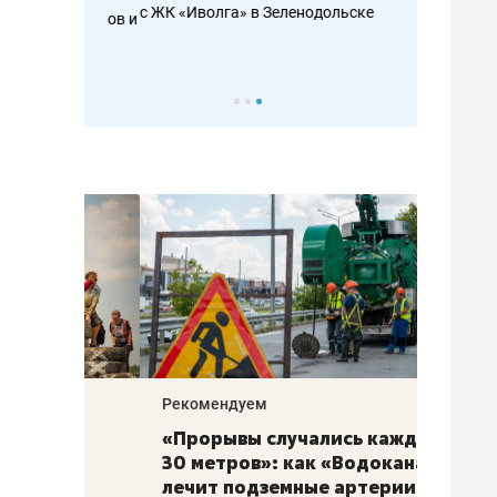
с ЖК «Иволга» в Зеленодольске
ть аксакалов и
школьной фор
налогах и раз
Рекомендуем
Рекоме
«Прорывы случались каждые
Не то
к
30 метров»: как «Водоканал»
гастр
а
лечит подземные артерии
задае