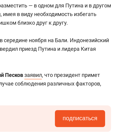
янием как основа
«Гонка Героев»
разместить — в одном для Путина и в другом
рупких команд
л, имея в виду необходимость избегать
шком близко друг к другу.
в середине ноября на Бали. Индонезийский
вердил приезд Путина и лидера Китая
й Песков
заявил
, что президент примет
 случае соблюдения различных факторов,
подписаться