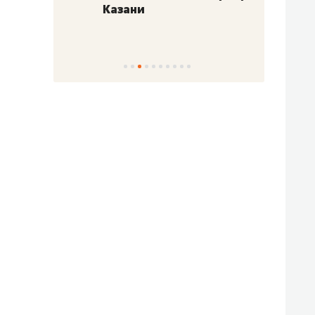
Казани
набер