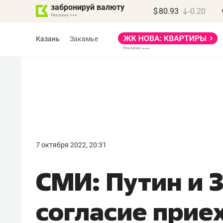
забронируй валюту
$
80.93
-0.20
Казань
Закамье
Марат Арсланов
«КирпичХолдинг»
7 октября 2022, 20:31
«Главная задача
СМИ: Путин и 
девелопера – найти
правильный продукт»
согласие прие
Девелопер из топ-10* застройщико
Башкортостана входит в Татарстан