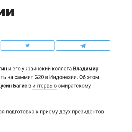
ии
школьной формы о контрафакте,
рынки, почему надо зна
налогах и развитии без кредитов
чем интересен Оман?
тин
и его украинский коллега
Владимир
ть на саммит G20 в Индонезии. Об этом
Хусин Багис
в
интервью
эмиратскому
ндуем
Рекомендуем
ая подготовка к приему двух президентов
выживания в дикой
Мексика, рок-концерт
де, работа
и вагон с чак-чаком: ка
тальным и физическим
в Менделеевске прошл