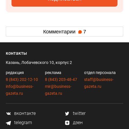
Комментарии
7
контакты
Казань, Лобачевского 10, корпус 2
редакция
реклама
отдел персонала
8 (843) 202-12-10
8 (843) 203-48-47
staff@business-
info@business-
mir@business-
gazeta.ru
gazeta.ru
gazeta.ru
вконтакте
twitter
telegram
дзен