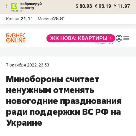
забронируй
$
80.93
€
93.19
¥
11.97
валюту
21.1°
25.8°
Казань
Москва
7 октября 2022, 23:53
Минобороны считает
ненужным отменять
новогодние празднования
ради поддержки ВС РФ на
Украине