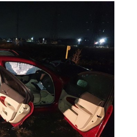
состоянием как основа
антихрупких команд