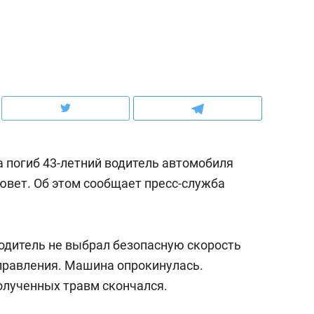
ов и
о трехкратном росте цен, дотошных
школьной формы о конт
клиентах и чудных запросах мастеров
налогах и развитии без 
а погиб 43-летний водитель автомобиля
ювет. Об этом сообщает пресс-служба
одитель не выбрал безопасную скорость
ндуем
Рекомендуем
аправления. Машина опрокинулась.
мер до квартиры и Face
Опыт выживания в дик
олученных травм скончался.
сто ключа: какой будет
природе, работа
асность в ЖК «Нова»
с ментальным и физич