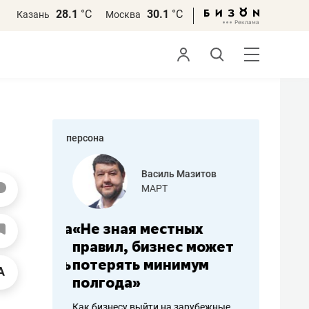
28.1
°С
30.1
°С
Казань
Москва
персона
еменова
Василь Мазитов
»
МАРТ
а: работа
«Не зная местных
«Мне лу
ечься
правил, бизнес может
не зара
вствовать
потерять минимум
чем пот
полгода»
репутац
пошиву
Как бизнесу выйти на зарубежные
Владелец от