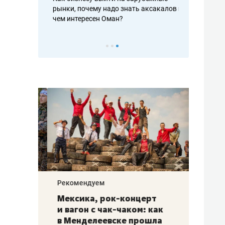
рафакте,
рынки, почему надо знать аксакалов и
о трехкратно
кредитов
чем интересен Оман?
клиентах и ч
Рекомендуем
Рекоме
ой
Мексика, рок-концерт
«Прор
и вагон с чак-чаком: как
30 ме
еским
в Менделеевске прошла
лечит