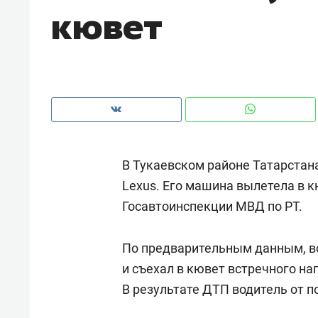
кювет
рынки, почему надо знать аксакал
чем интересен Оман?
В Тукаевском районе Татарстан
Lexus. Его машина вылетела в к
Госавтоинспекции МВД по РТ.
По предварительным данным, в
Рекомендуем
Рекоме
и съехал в кювет встречного н
Как ГК «МИР ГРУПП» и ВТБ
150 ка
В результате ДТП водитель от п
создают оазис жилого
ID вме
комфорта под Казанью
безоп