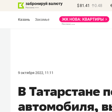
забронируй валюту
$
81.41
0.48
Казань
Закамье
Василь Мазитов
МАРТ
9 октября 2022, 11:11
«Не зная местных
В Татарстане 
правил, бизнес может
потерять минимум
автомобиля, в
полгода»
Как бизнесу выйти на зарубежные