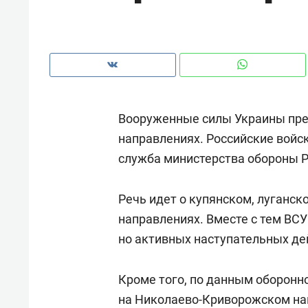
рынки, почему надо знать аксакал
чем интересен Оман?
Вооруженные силы Украины пре
направлениях. Российские войск
служба министерства обороны 
Речь идет о купянском, луганс
направлениях. Вместе с тем ВС
но активных наступательных де
Рекомендуем
Рекоме
Как ГК «МИР ГРУПП» и ВТБ
150 ка
Кроме того, по данным оборонн
создают оазис жилого
ID вме
на Николаево-Криворожском нап
комфорта под Казанью
безоп