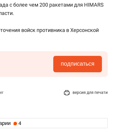
состоянием как основа
ада с более чем 200 ракетами для HIMARS
антихрупких команд
ласти.
точения войск противника в Херсонской
подписаться
er
версия для печати
арии
4