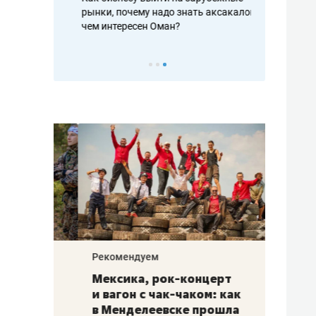
рафакте,
рынки, почему надо знать аксакалов и
о трехкратно
кредитов
чем интересен Оман?
клиентах и ч
Рекомендуем
Рекоме
ой
Мексика, рок-концерт
«Прор
и вагон с чак-чаком: как
30 ме
еским
в Менделеевске прошла
лечит