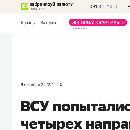
забронируй валюту
$
81.41
0.48
Казань
Закамье
Василь Мазитов
МАРТ
9 октября 2022, 15:06
«Не зная местных
ВСУ попыталис
правил, бизнес может
потерять минимум
четырех напр
полгода»
Как бизнесу выйти на зарубежные