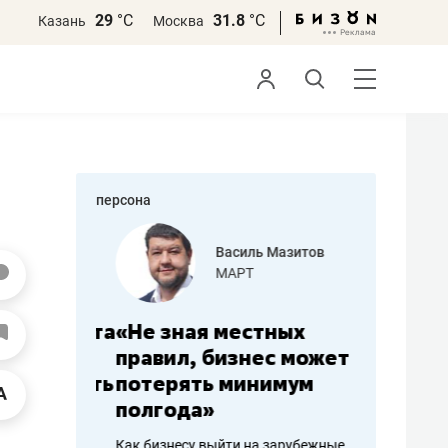
29
°С
31.8
°С
Казань
Москва
персона
еменова
Василь Мазитов
»
МАРТ
а: работа
«Не зная местных
«Мне лу
ечься
правил, бизнес может
не зара
вствовать
потерять минимум
чем пот
полгода»
репутац
пошиву
Как бизнесу выйти на зарубежные
Владелец от