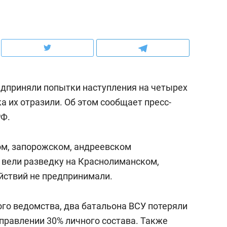
ов и
о трехкратном росте цен, дотошных
школьной формы о конт
клиентах и чудных запросах мастеров
налогах и развитии без 
дприняли попытки наступления на четырех
а их отразили. Об этом сообщает пресс-
РФ.
ком, запорожском, андреевском
У вели разведку на Краснолиманском,
йствий не предпринимали.
ндуем
Рекомендуем
мер до квартиры и Face
Опыт выживания в дик
ого ведомства, два батальона ВСУ потеряли
сто ключа: какой будет
природе, работа
равлении 30% личного состава. Также
асность в ЖК «Нова»
с ментальным и физич