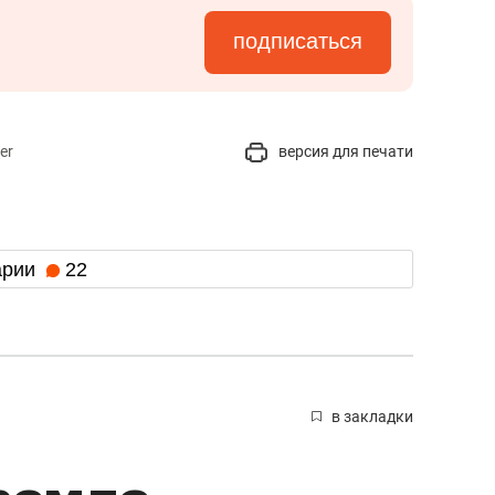
подписаться
er
версия для печати
арии
22
в закладки