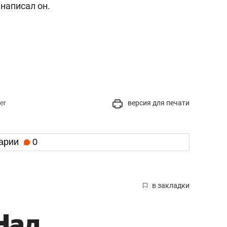
написал он.
er
версия для печати
арии
0
в закладки
Над