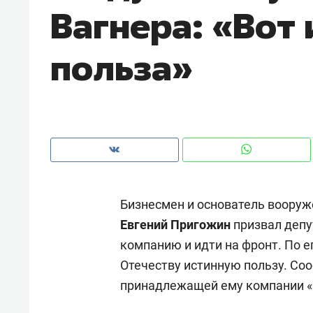
Вагнера: «Вот
рынки, почему надо знать аксакал
чем интересен Оман?
польза»
Бизнесмен и основатель вооруж
Евгений Пригожин
призвал депу
компанию и идти на фронт. По е
Рекомендуем
Рекоме
Отечеству истинную пользу. С
Как ГК «МИР ГРУПП» и ВТБ
150 ка
принадлежащей ему компании «
создают оазис жилого
ID вме
комфорта под Казанью
безоп