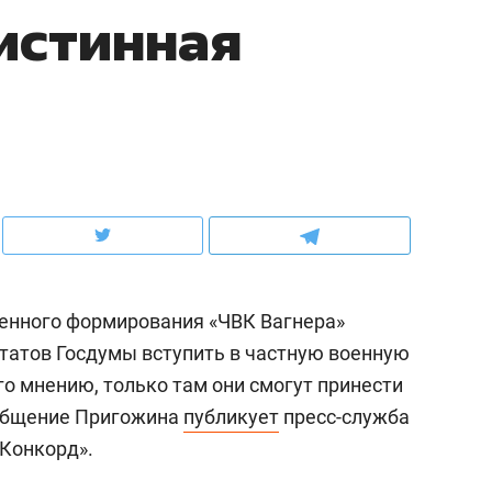
 истинная
ов и
о трехкратном росте цен, дотошных
школьной формы о конт
клиентах и чудных запросах мастеров
налогах и развитии без 
енного формирования «ЧВК Вагнера»
татов Госдумы вступить в частную военную
го мнению, только там они смогут принести
ндуем
Рекомендуем
ообщение Пригожина
публикует
пресс-служба
мер до квартиры и Face
Опыт выживания в дик
Конкорд».
сто ключа: какой будет
природе, работа
асность в ЖК «Нова»
с ментальным и физич