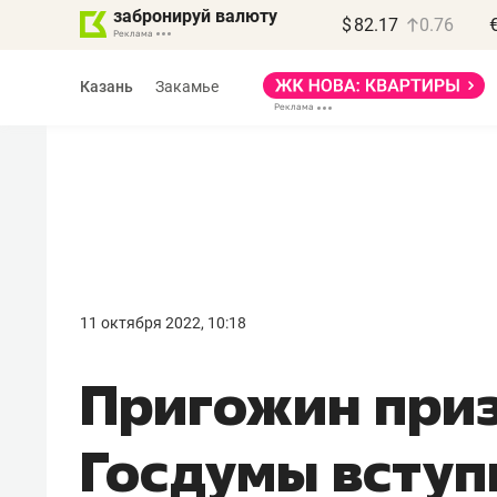
забронируй валюту
$
82.17
0.76
Казань
Закамье
Василь Мазитов
МАРТ
11 октября 2022, 10:18
«Не зная местных
Пригожин приз
правил, бизнес может
потерять минимум
Госдумы вступ
полгода»
Как бизнесу выйти на зарубежные