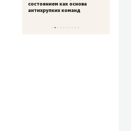
«Гонка Героев»
Казан