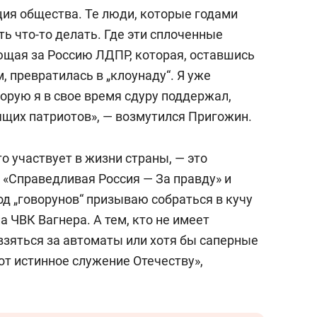
состоянием как основа
ия общества. Те люди, которые годами
антихрупких команд
ть что-то делать. Где эти сплоченные
щая за Россию ЛДПР, которая, оставшись
, превратилась в „клоунаду“. Я уже
торую я в свое время сдуру поддержал,
ящих патриотов», — возмутился Пригожин.
о участвует в жизни страны, — это
 «Справедливая Россия — За правду» и
од „говорунов“ призываю собраться в кучу
а ЧВК Вагнера. А тем, кто не имеет
взяться за автоматы или хотя бы саперные
Вот истинное служение Отечеству»,