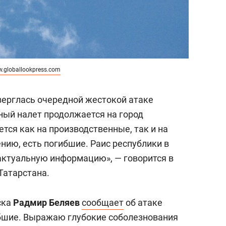
.globallookpress.com
верглась очередной жестокой атаке
ый налет продолжается на город
тся как на производственные, так и на
нию, есть погибшие. Раис республики в
актуальную информацию», — говорится в
Татарстана.
ска
Радмир Беляев
сообщает
об атаке
ибшие. Выражаю глубокие соболезнования