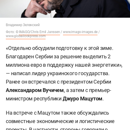
Владимир Зеленский
Фото: ©
IMAGO/Chris Emil Janssen
/
www.imago-images.de
/
www.globallookpress.com
«Отдельно обсудили подготовку к этой зиме.
Благодарен Сербии за решение выделить 2
миллиона евро в поддержку нашей энергетики»,
— написал лидер украинского государства.
Ранее он встречался с президентом Сербии
Александаром Вучичем
, а затем с премьер-
министром республики
Джуро Мацутом
.
На встрече с Мацутом также обсуждались
совместные экономические и логистические
проекты. В частности, стороны говорили о