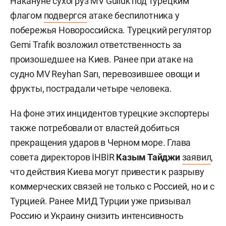
Накануне сухогруз MV Güllük под турецким
флагом
подвергся
атаке беспилотника у
побережья Новороссийска. Турецкий регулятор
Gemi Trafık возложил ответственность за
произошедшее на Киев. Ранее при атаке на
судно MV Reyhan Sarı, перевозившее овощи и
фрукты, пострадали четыре человека.
На фоне этих инцидентов турецкие экспортеры
также потребовали от властей добиться
прекращения ударов в Черном море. Глава
совета директоров İHBİR
Казым Тайджи
заявил
,
что действия Киева могут привести к разрыву
коммерческих связей не только с Россией, но и с
Турцией. Ранее МИД Турции уже призывал
Россию и Украину снизить интенсивность