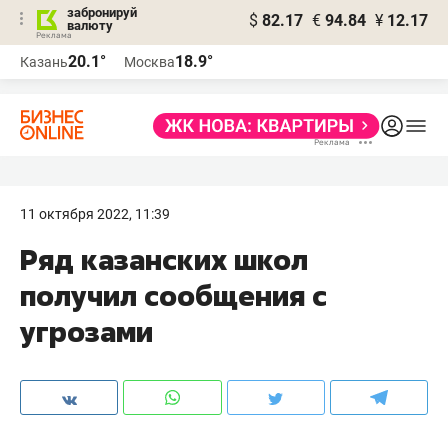
забронируй
$
82.17
€
94.84
¥
12.17
валюту
20.1°
18.9°
Казань
Москва
11 октября 2022, 11:39
Ряд казанских школ
получил сообщения с
угрозами