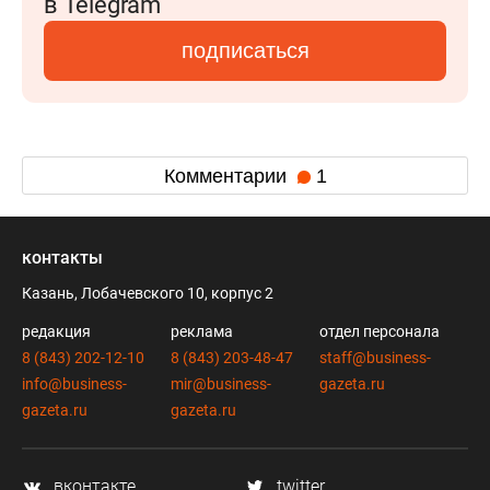
в Telegram
подписаться
Комментарии
1
контакты
Казань, Лобачевского 10, корпус 2
редакция
реклама
отдел персонала
8 (843) 202-12-10
8 (843) 203-48-47
staff@business-
info@business-
mir@business-
gazeta.ru
gazeta.ru
gazeta.ru
вконтакте
twitter