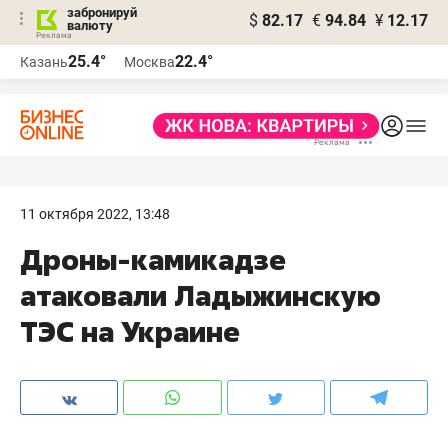
забронируй
$
82.17
€
94.84
¥
12.17
валюту
25.4°
22.4°
Казань
Москва
11 октября 2022, 13:48
Дроны-камикадзе
атаковали Ладыжинскую
ТЭС на Украине