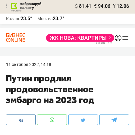
забронируй
$
81.41
€
94.06
¥
12.06
валюту
23.5°
23.7°
Казань
Москва
11 октября 2022, 14:18
Путин продлил
продовольственное
эмбарго на 2023 год