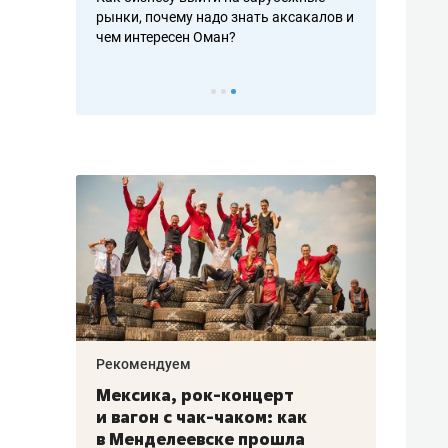
рафакте,
рынки, почему надо знать аксакалов и
о трехкратно
кредитов
чем интересен Оман?
клиентах и ч
Рекомендуем
Рекоме
ой
Мексика, рок-концерт
«Прор
и вагон с чак-чаком: как
30 ме
еским
в Менделеевске прошла
лечит