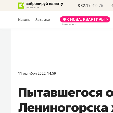
забронируй валюту
$
82.17
0.76
Казань
Закамье
Василь Мазитов
МАРТ
11 октября 2022, 14:59
«Не зная местных
Пытавшегося о
правил, бизнес может
потерять минимум
Лениногорска
полгода»
Как бизнесу выйти на зарубежные