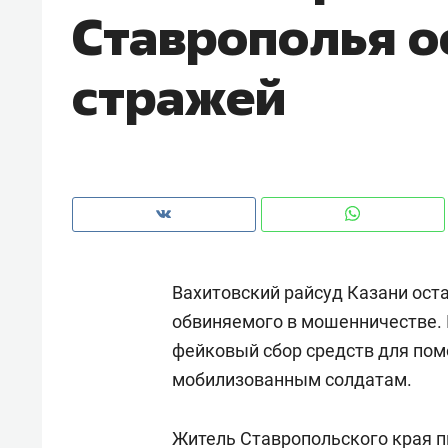
Ставрополья о
рынки, почему надо знать аксакал
чем интересен Оман?
стражей
Вахитовский райсуд Казани ост
обвиняемого в мошенничестве. 
фейковый сбор средств для пом
Рекомендуем
Рекоме
мобилизованным солдатам.
Как ГК «МИР ГРУПП» и ВТБ
150 ка
создают оазис жилого
ID вме
комфорта под Казанью
Житель Ставропольского края п
безоп