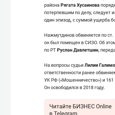
района
Рягата Хусаинова
порядк
потерпевшим по делу, следует и
один эпизод, с суммой ущерба б
Нажмутдинов обвиняется по ст. 
он был помещен в СИЗО. Об это
по РТ
Руслан Давлетшин
, перед
На вопросы судьи
Лилии Галим
ответственности ранее обвиняем
УК РФ («Мошенничество») и 161 
Он освободился в 2018 году.
Читайте БИЗНЕС Online
в Telegram