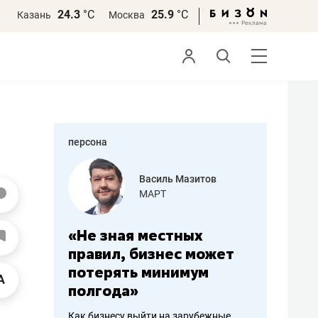
24.3
°С
25.9
°С
Казань
Москва
персона
еменова
Василь Мазитов
»
МАРТ
а: работа
«Не зная местных
«Мне лу
ечься
правил, бизнес может
не зара
вствовать
потерять минимум
чем пот
полгода»
репутац
пошиву
Как бизнесу выйти на зарубежные
Владелец от