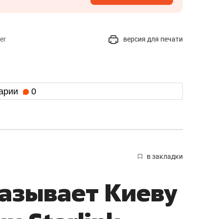
er
версия для печати
арии
0
в закладки
азывает Киеву