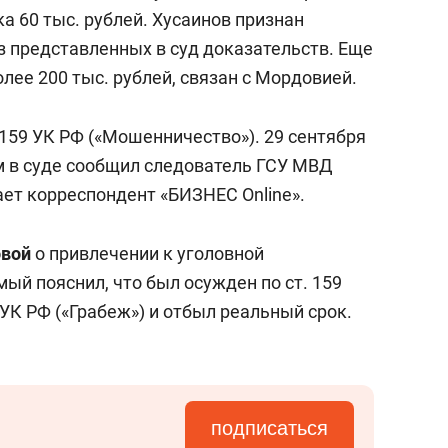
состоянием как основа
а 60 тыс. рублей. Хусаинов признан
антихрупких команд
з представленных в суд доказательств. Еще
олее 200 тыс. рублей, связан с Мордовией.
159 УК РФ («Мошенничество»). 29 сентября
м в суде сообщил следователь ГСУ МВД
ает корреспондент «БИЗНЕС Online».
овой
о привлечении к уголовной
ый пояснил, что был осужден по ст. 159
УК РФ («Грабеж») и отбыл реальный срок.
подписаться