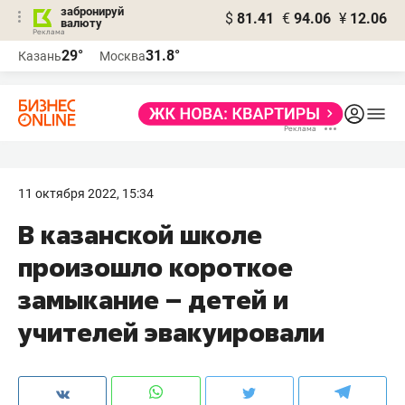
забронируй
$
81.41
€
94.06
¥
12.06
валюту
29°
31.8°
Казань
Москва
11 октября 2022, 15:34
В казанской школе
произошло короткое
замыкание – детей и
учителей эвакуировали