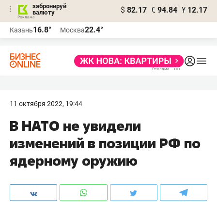
забронируй
$
82.17
€
94.84
¥
12.17
валюту
16.8°
22.4°
Казань
Москва
11 октября 2022, 19:44
В НАТО не увидели
изменений в позиции РФ по
ядерному оружию