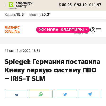
забронируй
$
80.93
€
93.19
¥
11.97
валюту
18.8°
20.3°
Казань
Москва
11 октября 2022, 18:31
Spiegel: Германия поставила
Киеву первую систему ПВО
– IRIS-T SLM