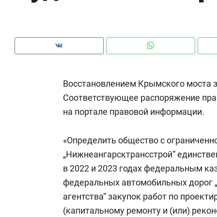
рынки, почему надо знать аксакалов и
о 
чем интересен Оман?
кл
Восстановлением Крымского моста з
Соответствующее распоряжение пра
на портале правовой информации.
«Определить общество с ограниченн
„Нижнеангарсктрансстрой“ единств
в 2022 и 2023 годах федеральным к
Рекомендуем
Рекомендуем
федеральных автомобильных дорог 
Как ГК «МИР ГРУПП» и ВТБ
150 камер 
агентства“ закупок работ по проект
создают оазис жилого
ID вместо 
(капитальному ремонту и (или) реко
комфорта под Казанью
безопаснос