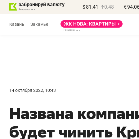
забронируй валюту
$
81.41
0.48
€
94.0
Казань
Закамье
Василь Мазитов
МАРТ
14 октября 2022, 10:43
«Не зная местных
«
Названа компан
правил, бизнес может
н
потерять минимум
ч
будет чинить К
полгода»
р
Как бизнесу выйти на зарубежные
Вл