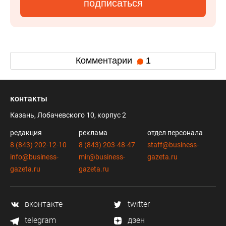
подписаться
Комментарии
1
контакты
Казань, Лобачевского 10, корпус 2
редакция
реклама
отдел персонала
8 (843) 202-12-10
8 (843) 203-48-47
staff@business-
info@business-
mir@business-
gazeta.ru
gazeta.ru
gazeta.ru
вконтакте
twitter
telegram
дзен