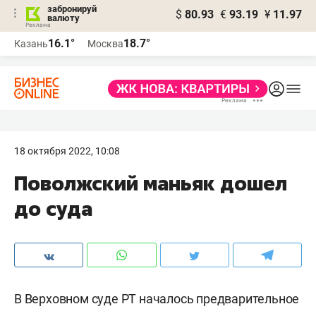
забронируй
$
80.93
€
93.19
¥
11.97
валюту
16.1°
18.7°
Казань
Москва
18 октября 2022, 10:08
Поволжский маньяк дошел
до суда
В Верховном суде РТ началось предварительное