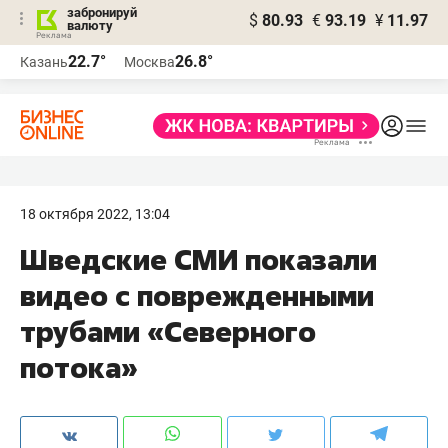
забронируй
$
80.93
€
93.19
¥
11.97
валюту
22.7°
26.8°
Казань
Москва
18 октября 2022, 13:04
Шведские СМИ показали
видео c поврежденными
трубами «Северного
потока»