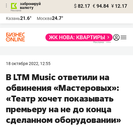
забронируй
$
82.17
€
94.84
¥
12.17
валюту
21.6°
24.7°
Казань
Москва
18 октября 2022, 12:55
В LTM Music ответили на
обвинения «Мастеровых»:
«Театр хочет показывать
премьеру на не до конца
сделанном оборудовании»