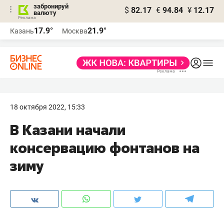
забронируй
$
82.17
€
94.84
¥
12.17
валюту
17.9°
21.9°
Казань
Москва
18 октября 2022, 15:33
В Казани начали
консервацию фонтанов на
зиму