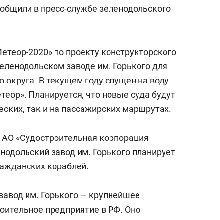
состоянием как основа
ообщили в пресс-службе зеленодольского
антихрупких команд
Метеор-2020» по проекту конструкторского
Зеленодольском заводе им. Горького для
 округа. В текущем году спущен на воду
еор». Планируется, что новые суда будут
еских, так и на пассажирских маршрутах.
 АО «Судостроительная корпорация
енодольский завод им. Горького планирует
гражданских кораблей.
завод им. Горького — крупнейшее
роительное предприятие в РФ. Оно