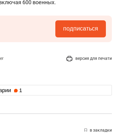
, включая 600 военных.
подписаться
er
версия для печати
арии
1
в закладки