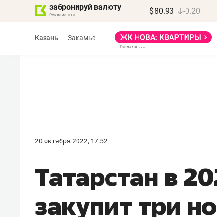
забронируй валюту
$
80.93
-0.20
Казань
Закамье
Василь Мазитов
МАРТ
20 октября 2022, 17:52
«Не зная местных
Татарстан в 20
правил, бизнес может
потерять минимум
закупит три н
полгода»
Как бизнесу выйти на зарубежные