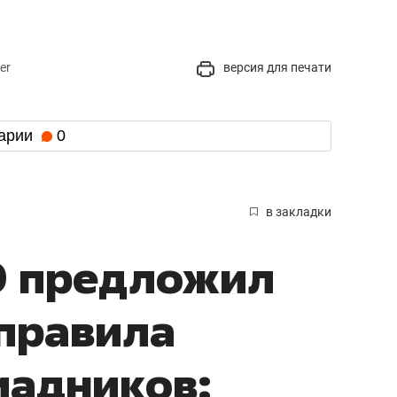
er
версия для печати
арии
0
в закладки
 предложил
правила
иадников: