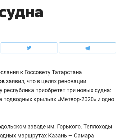
судна
ов и
о трехкратном росте цен, дотошных
школьной формы о конт
клиентах и чудных запросах мастеров
налогах и развитии без 
слания к Госсовету Татарстана
ов
заявил, что в целях реновации
у республика приобретет три новых судна:
а подводных крыльях «Метеор-2020» и одно
ндуем
Рекомендуем
мер до квартиры и Face
Опыт выживания в дик
одольском заводе им. Горького. Теплоходы
сто ключа: какой будет
природе, работа
водных маршрутах Казань — Самара
асность в ЖК «Нова»
с ментальным и физич