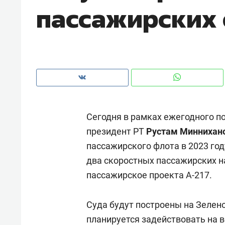
пассажирских 
рынки, почему надо знать аксакал
чем интересен Оман?
Сегодня в рамках ежегодного по
президент РТ
Рустам Миннихан
пассажирского флота в 2023 год
два скоростных пассажирских н
пассажирское проекта А-217.
Рекомендуем
Рекоме
Как ГК «МИР ГРУПП» и ВТБ
150 ка
Суда будут построены на Зелен
создают оазис жилого
ID вме
планируется задействовать на 
комфорта под Казанью
безоп