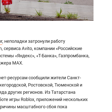
r
, неполадки затронули работу
n, сервиса Avito, компании «Российские
стемы «Яндекс», «Т-Банка», Газпромбанка,
нджера MAX.
рнет-ресурсам сообщили жители Санкт-
жегородской, Ростовской, Тюменской и
яда других регионов. Из Татарстана
боте игры Roblox, приложений нескольких
Причины масштабного сбоя пока