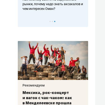
рафакте,
рынки, почему надо знать аксакалов и
о трехкратно
кредитов
чем интересен Оман?
клиентах и ч
Рекомендуем
Рекоме
ой
Мексика, рок-концерт
«Прор
и вагон с чак-чаком: как
30 ме
еским
в Менделеевске прошла
лечит