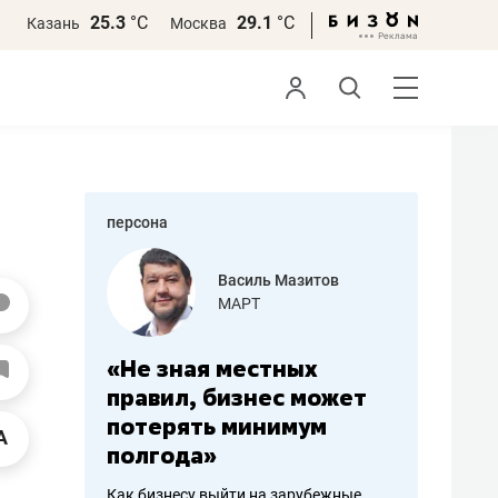
25.3
°С
29.1
°С
Казань
Москва
персона
еменова
Василь Мазитов
»
МАРТ
а: работа
«Не зная местных
«Мне лу
ечься
правил, бизнес может
не зара
вствовать
потерять минимум
чем пот
полгода»
репутац
пошиву
Как бизнесу выйти на зарубежные
Владелец от