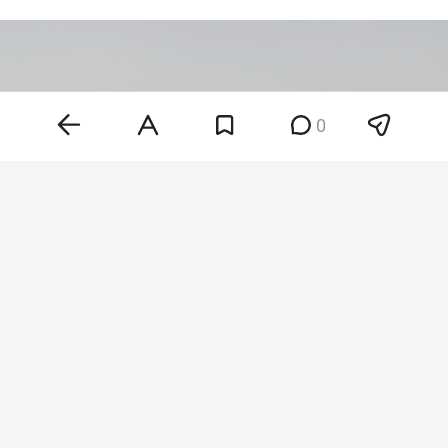
0
Фото: ©
Maksim Konstantinov
/Global Look Press/
www.globallookpress.com
«Друзья, как обещал, держу в курсе. Завтра мой
последний день в „Ижавиа“, меня попросили, и я