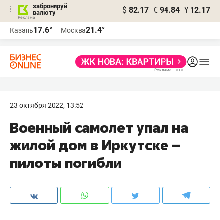
забронируй
$
82.17
€
94.84
¥
12.17
валюту
17.6°
21.4°
Казань
Москва
23 октября 2022, 13:52
Военный самолет упал на
жилой дом в Иркутске –
пилоты погибли